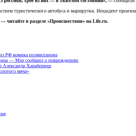
3 россиян, трое из них — в тяжелом состоянии», —
сообщили 
астием туристического автобуса и маршрутки. Инцидент произо
— читайте в разделе «Происшествия» на Life.ru.
о из РФ комика полмиллиона
ашины — Мэр сообщил о повреждениях
л Александр Хараберюш
олотого мяча»
ния