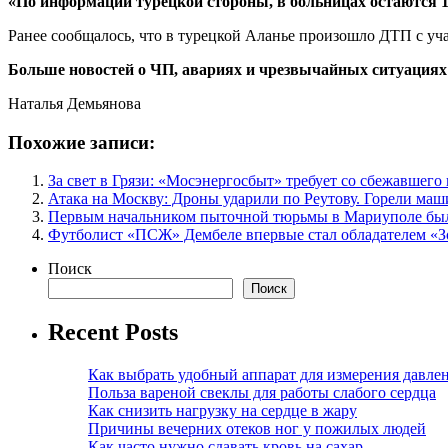
«По информации турецкой стороны, в больницах остаются 1
Ранее сообщалось, что в турецкой Аланье произошло ДТП с уч
Больше новостей о ЧП, авариях и чрезвычайных ситуациях 
Наталья Демьянова
Похожие записи:
За свет в Грязи: «Мосэнергосбыт» требует со сбежавшег
Атака на Москву: Дроны ударили по Реутову. Горели м
Первым начальником пыточной тюрьмы в Мариуполе бы
Футболист «ПСЖ» Дембеле впервые стал обладателем «З
Поиск
Поиск
Recent Posts
Как выбрать удобный аппарат для измерения давле
Польза вареной свеклы для работы слабого сердца
Как снизить нагрузку на сердце в жару
Причины вечерних отеков ног у пожилых людей
Как часто нужно сдавать кровь на сахар