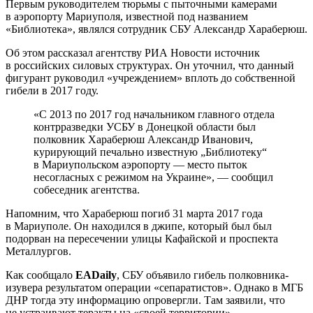
Первым руководителем тюрьмы с пыточными камерами
в аэропорту Мариуполя, известной под названием
«Библиотека», являлся сотрудник СБУ Александр Хараберюш.
Об этом рассказал агентству РИА Новости источник
в российских силовых структурах. Он уточнил, что данный
фигурант руководил «учреждением» вплоть до собственной
гибели в 2017 году.
«С 2013 по 2017 год начальником главного отдела
контрразведки УСБУ в Донецкой области был
полковник Хараберюш Александр Иванович,
курирующий печально известную „Библиотеку“
в Мариупольском аэропорту — место пыток
несогласных с режимом на Украине», — сообщил
собеседник агентства.
Напомним, что Хараберюш погиб 31 марта 2017 года
в Мариуполе. Он находился в джипе, который был был
подорван на пересечении улицы Кафайской и проспекта
Металлургов.
Как сообщало
EADaily
, СБУ объявило гибель полковника-
изувера результатом операции «сепаратистов». Однако в МГБ
ДНР тогда эту информацию опровергли. Там заявили, что
не устраивают теракты на «своей территории».