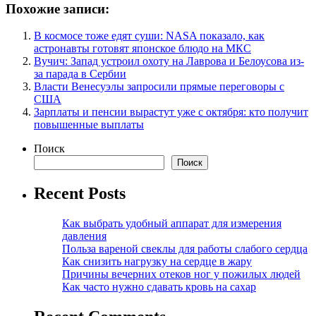
Похожие записи:
В космосе тоже едят суши: NASA показало, как
астронавты готовят японское блюдо на МКС
Вучич: Запад устроил охоту на Лаврова и Белоусова из-
за парада в Сербии
Власти Венесуэлы запросили прямые переговоры с
США
Зарплаты и пенсии вырастут уже с октября: кто получит
повышенные выплаты
Поиск
Поиск
Recent Posts
Как выбрать удобный аппарат для измерения
давления
Польза вареной свеклы для работы слабого сердца
Как снизить нагрузку на сердце в жару
Причины вечерних отеков ног у пожилых людей
Как часто нужно сдавать кровь на сахар