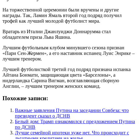
На торжественной церемонии были вручены и другие
награды. Так, Ламин Ямаль второй год подряд получил
трофей как лучший молодой футболист мира.
Вратарь из Италии Джанлуиджи Доннарумма стал
обладателем приза Льва Яшина.
Лучшим футбольным клубом минувшего сезона признан
«Пари Сен-Жермен», а его наставник испанец Луис Энрике –
лучшим тренером.
Лучшей футболисткой третий год подряд признана испанка
Айтана Бонмати, защищающая цвета «Барселоны», а
нидерландка Сарина Вигман, возглавляющая сборную
Англии, – лучшим тренером женских команд.
Похожие записи:
Важные заявления Путина на заседании Совбеза: что
президент сказал о ДСНВ
Белый дом: Трамп ознакомился с предложением Путина
по ДСНВ
Лучше семейной ипотеки хуже нет. Что происходит с
льготными кредитами на жилье