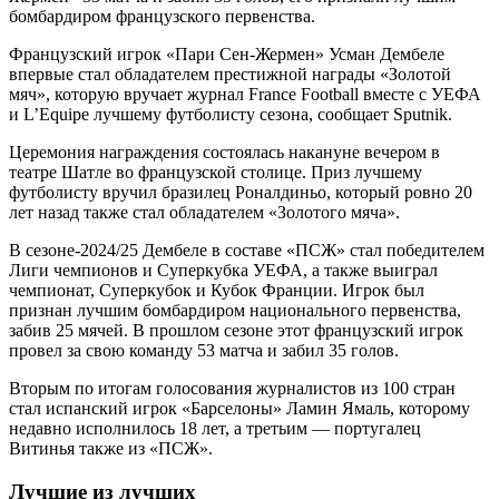
бомбардиром французского первенства.
Французский игрок «Пари Сен-Жермен» Усман Дембеле
впервые стал обладателем престижной награды «Золотой
мяч», которую вручает журнал France Football вместе с УЕФА
и L’Equipe лучшему футболисту сезона, сообщает Sputnik.
Церемония награждения состоялась накануне вечером в
театре Шатле во французской столице. Приз лучшему
футболисту вручил бразилец Роналдиньо, который ровно 20
лет назад также стал обладателем «Золотого мяча».
В сезоне-2024/25 Дембеле в составе «ПСЖ» стал победителем
Лиги чемпионов и Суперкубка УЕФА, а также выиграл
чемпионат, Суперкубок и Кубок Франции. Игрок был
признан лучшим бомбардиром национального первенства,
забив 25 мячей. В прошлом сезоне этот французский игрок
провел за свою команду 53 матча и забил 35 голов.
Вторым по итогам голосования журналистов из 100 стран
стал испанский игрок «Барселоны» Ламин Ямаль, которому
недавно исполнилось 18 лет, а третьим — португалец
Витинья также из «ПСЖ».
Лучшие из лучших