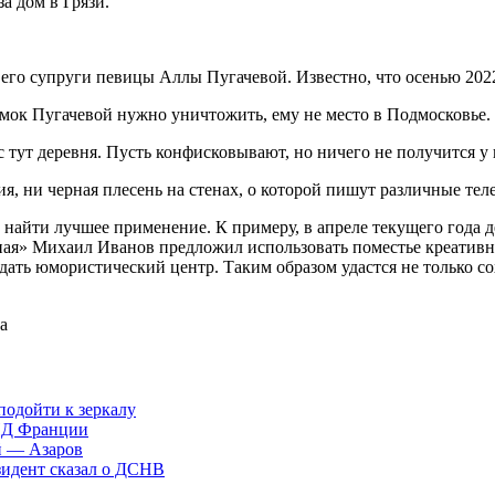
а дом в Грязи.
его супруги певицы Аллы Пугачевой. Известно, что осенью 2022 
замок Пугачевой нужно уничтожить, ему не место в Подмосковье.
ас тут деревня. Пусть конфисковывают, но ничего не получится 
я, ни черная плесень на стенах, о которой пишут различные тел
и найти лучшее применение. К примеру, в апреле текущего года 
ая» Михаил Иванов предложил использовать поместье креативн
ать юмористический центр. Таким образом удастся не только со
а
подойти к зеркалу
ИД Франции
ий — Азаров
зидент сказал о ДСНВ