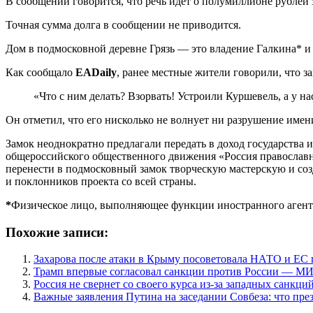
В сообщении говорится, что речь идет о полумиллионе рублей з
Точная сумма долга в сообщении не приводится.
Дом в подмосковной деревне Грязь — это владение Галкина* и 
Как сообщало
EADaily
, ранее местные жители говорили, что 
«Что с ним делать? Взорвать! Устроили Куршевель, а у н
Он отметил, что его нисколько не волнует ни разрушение имени
Замок неоднократно предлагали передать в доход государства 
общероссийского общественного движения «Россия православн
перенести в подмосковный замок творческую мастерскую и созд
и поклонников проекта со всей страны.
*
Физическое лицо, выполняющее функции иностранного агент
Похожие записи:
Захарова после атаки в Крыму посоветовала НАТО и ЕС 
Трамп впервые согласовал санкции против России — М
Россия не свернет со своего курса из-за западных санкц
Важные заявления Путина на заседании Совбеза: что пре