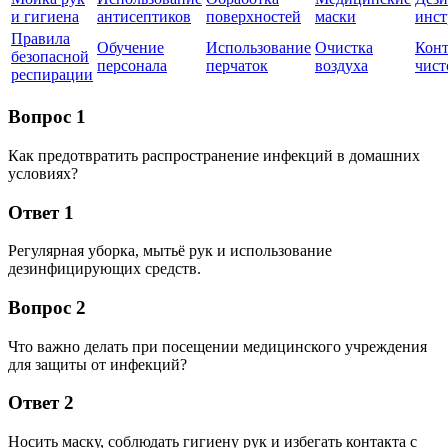
и гигиена
антисептиков
поверхностей
маски
инст
Правила
Обучение
Использование
Очистка
Конт
безопасной
персонала
перчаток
воздуха
чист
респирации
Вопрос 1
Как предотвратить распространение инфекций в домашних
условиях?
Ответ 1
Регулярная уборка, мытьё рук и использование
дезинфицирующих средств.
Вопрос 2
Что важно делать при посещении медицинского учреждения
для защиты от инфекций?
Ответ 2
Носить маску, соблюдать гигиену рук и избегать контакта с