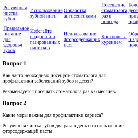
Посещение
Бол
Регулярная
Использование
Обработка
стоматолога
десе
чистка
зубной нити
антисептиками
раз в
при
зубов
полгода
про
Правильное
Избегайте
питание
Использование
Обр
сладостей и
Контроль за
для
фторсодержащих
и зд
газированных
курением
здоровья
паст
поло
напитков
зубов
Вопрос 1
Как часто необходимо посещать стоматолога для
профилактики заболеваний зубов и десен?
Рекомендуется посещать стоматолога раз в 6 месяцев.
Вопрос 2
Какие меры важны для профилактики кариеса?
Регулярная чистка зубов два раза в день и использование
фторсодержащей пасты.