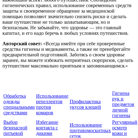
гигиенических правил, использование современных средств
защиты и своевременное обращение за медицинской
помощью позволяют значительно снизить риски и сделать
ваше путешествие не только захватывающим, но и
безопасным. Не забывайте, что здоровье — это главный
капитал, и его надо беречь в любых условиях путешествия.
Авторский совет:
«Всегда имейте при себе проверенные
средства гигиены и медикаменты, а также не пренебрегайте
предварительной подготовкой. Заботясь о своем здоровье
заранее, вы можете избежать неприятных сюрпризов, сделать
путешествие максимально приятным и запоминающимся.»
Гигиена
Обработка
Использование
рук и
одежды
репеллентов
Профилактика
предметов
специальными
против
укусов клещей
личной
средствами
комаров
гигиены
Выбор
Избегание
Регулярный
Использование
безопасной
контакта с
осмотр
противомоскитных
питьевой
дикими
кожи и
сеток