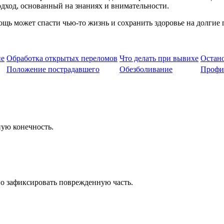
одход, основанный на знаниях и внимательности.
щь может спасти чью-то жизнь и сохранить здоровье на долгие 
ие
Обработка открытых переломов
Что делать при вывихе
Остано
Положение пострадавшего
Обезболивание
Профи
ую конечность.
о зафиксировать поврежденную часть.