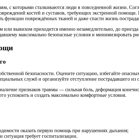
вм, с которыми сталкиваются люди в повседневной жизни. Согл
повреждений костей и суставов, требующих экстренной помощи.
ть функции повреждённых тканей и даже спасти жизнь пострада
м или вывихом приходится именно незамедлительно, до приезда 
адавшему максимально безопасные условия и минимизировать ри
мощи
го
собственной безопасности. Оцените ситуацию, избегайте опасны
пециальных служб и организуйте отступление пострадавшего из 
наличие признаков травмы — сильная боль, деформация конечнос
 его успокоить и создать максимально комфортные условия.
одимости оказать первую помощь при нарушениях дыхания;
и ситуация требует госпитализации.