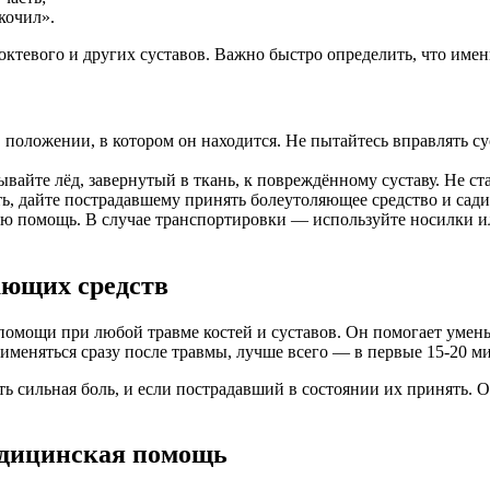
кочил».
ктевого и других суставов. Важно быстро определить, что имен
положении, в котором он находится. Не пытайтесь вправлять сус
айте лёд, завернутый в ткань, к повреждённому суставу. Не ста
ь, дайте пострадавшему принять болеутоляющее средство и садит
 помощь. В случае транспортировки — используйте носилки ил
ающих средств
ощи при любой травме костей и суставов. Он помогает уменьши
еняться сразу после травмы, лучше всего — в первые 15-20 мин
ть сильная боль, и если пострадавший в состоянии их принять. 
едицинская помощь