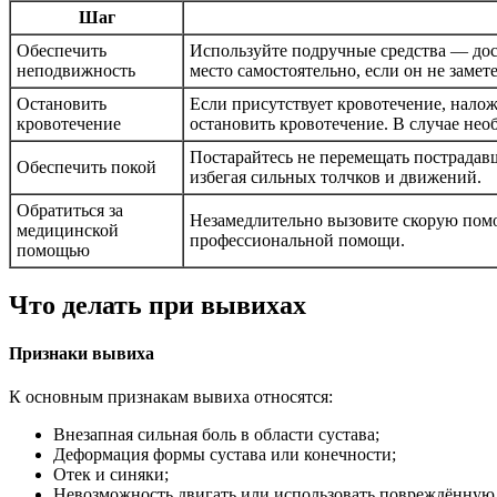
Шаг
Обеспечить
Используйте подручные средства — дос
неподвижность
место самостоятельно, если он не замет
Остановить
Если присутствует кровотечение, нало
кровотечение
остановить кровотечение. В случае не
Постарайтесь не перемещать пострадав
Обеспечить покой
избегая сильных толчков и движений.
Обратиться за
Незамедлительно вызовите скорую помо
медицинской
профессиональной помощи.
помощью
Что делать при вывихах
Признаки вывиха
К основным признакам вывиха относятся:
Внезапная сильная боль в области сустава;
Деформация формы сустава или конечности;
Отек и синяки;
Невозможность двигать или использовать повреждённую 