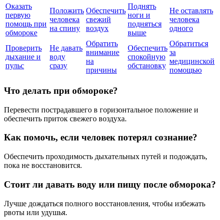
Оказать
Поднять
Положить
Обеспечить
Не оставлять
первую
ноги и
человека
свежий
человека
помощь при
подняться
на спину
воздух
одного
обмороке
выше
Обратить
Обратиться
Проверить
Не давать
Обеспечить
внимание
за
дыхание и
воду
спокойную
на
медицинской
пульс
сразу
обстановку
причины
помощью
Что делать при обмороке?
Перевести пострадавшего в горизонтальное положение и
обеспечить приток свежего воздуха.
Как помочь, если человек потерял сознание?
Обеспечить проходимость дыхательных путей и подождать,
пока не восстановится.
Стоит ли давать воду или пищу после обморока?
Лучше дождаться полного восстановления, чтобы избежать
рвоты или удушья.