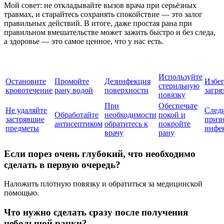
Мой совет: не откладывайте вызов врача при серьёзных
травмах, и старайтесь сохранять спокойствие — это залог
правильных действий. В итоге, даже простая рана при
правильном вмешательстве может зажить быстро и без следа,
а здоровье — это самое ценное, что у нас есть.
Используйте
Остановите
Промойте
Дезинфекция
Избег
стерильную
кровотечение
рану водой
поверхности
загря
повязку
При
Обеспечьте
Не удаляйте
Следи
Обработайте
необходимости
покой и
застрявшие
приз
антисептиком
обратитесь к
покройте
предметы
инфе
врачу
рану
Если порез очень глубокий, что необходимо
сделать в первую очередь?
Наложить плотную повязку и обратиться за медицинской
помощью.
Что нужно сделать сразу после получения
небольшой ранки?