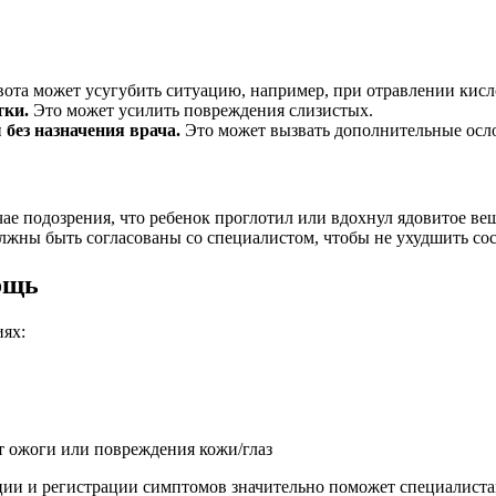
ота может усугубить ситуацию, например, при отравлении кис
тки.
Это может усилить повреждения слизистых.
без назначения врача.
Это может вызвать дополнительные осл
е подозрения, что ребенок проглотил или вдохнул ядовитое вещ
ны быть согласованы со специалистом, чтобы не ухудшить сос
ощь
ях:
 ожоги или повреждения кожи/глаз
ии и регистрации симптомов значительно поможет специалистам