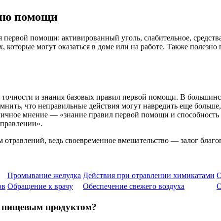
нию помощи
ия первой помощи: активированный уголь, слабительное, средст
 которые могут оказаться в доме или на работе. Также полезн
, точности и знания базовых правил первой помощи. В большинс
нить, что неправильные действия могут навредить еще больше,
чное мнение — «знание правил первой помощи и способность бы
аправлении».
ам отравлений, ведь своевременное вмешательство — залог благо
Промывание желудка
Действия при отравлении химикатами
О
ов
Обращение к врачу
Обеспечение свежего воздуха
О
ие пищевым продуктом?