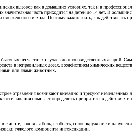
ских вызовов как в домашних условиях, так и в профессиональ
х значительная часть приходится на детей до 14 лет. В большин
 смертельного исхода. Поэтому важно знать, как действовать п
т бытовых несчастных случаев до производственных аварий. Са
едств в неправильных дозах, воздействием химических веществ 
ниями или ядами животных.
Острые отравления возникают внезапно и требуют немедленных д
 классификация помогает определить приоритеты в действиях и
 в животе, головная боль, слабость, головокружение и нарушени
ризнаки тяжелого компонента интоксикации.