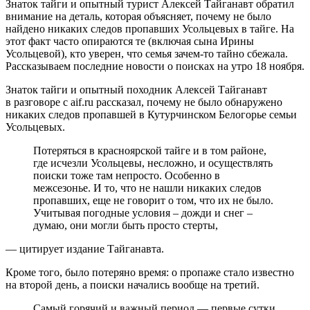
Знаток тайги и опытный турист Алексей Тайганавт обратил
внимание на деталь, которая объясняет, почему не было
найдено никаких следов пропавших Усольцевых в тайге. На
этот факт часто опираются те (включая сына Ирины
Усольцевой), кто уверен, что семья зачем-то тайно сбежала.
Рассказываем последние новости о поисках на утро 18 ноября.
Знаток тайги и опытный походник Алексей Тайганавт
в разговоре с aif.ru рассказал, почему не было обнаружено
никаких следов пропавшей в Кутурчинском Белогорье семьи
Усольцевых.
Потеряться в красноярской тайге и в том районе,
где исчезли Усольцевы, несложно, и осуществлять
поиски тоже там непросто. Особенно в
межсезонье. И то, что не нашли никаких следов
пропавших, еще не говорит о том, что их не было.
Учитывая погодные условия – дожди и снег –
думаю, они могли быть просто стерты,
— цитирует издание Тайганавта.
Кроме того, было потеряно время: о пропаже стало известно
на второй день, а поиски начались вообще на третий.
Самый горячий и важный период — первые сутки