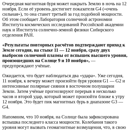
Очередная магнитная буря может накрыть Землю в ночь на 12
ноября. Если её уровень достигнет показателя G4 («очень
сильная»), то она станет третьей за год подобной мощности.
Об этом сообщает Лаборатория солнечной астрономии
Института космических исследований Российской академии
наук и Института солнечно-земной физики Сибирского
отделения РАН.
«Результаты повторных расчётов подтверждают приход к
Земле сегодня, на стыке 11 — 12 ноября, сразу двух
выбросов солнечной плазмы от вспышек высшего уровня,
произошедших на Солнце 9 и 10 ноября»,
—
предупреждают учёные.
Ожидается, что будет наблюдаться два «удара». Уже сегодня,
11 ноября, к вечеру может произойти буря уровня G1 — G2 и
интенсивные полярные сияния в восточном полушарии
Земли. Затем учёные прогнозируют перерыв в несколько
часов и второй удар, который может произойти ближе к утру
12 ноября. Это будет пик магнитных бурь в диапазоне G3 —
G4.
Напомним, что 10 ноября, на Солнце была зафиксирована
вспышка последнего класса мощности. Колебания такого
уровня могут вызвать геомагнитные возмущения, что, в свою