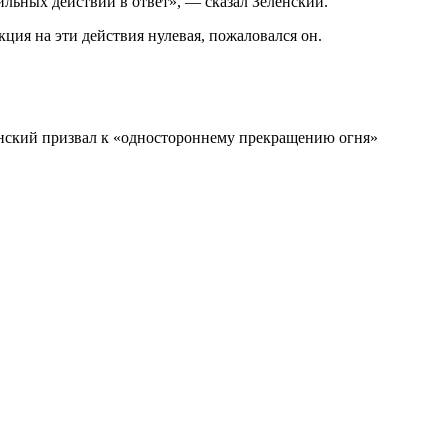
сильных действий в ответ», — сказал Зеленский.
ция на эти действия нулевая, пожаловался он.
енский призвал к «одностороннему прекращению огня»