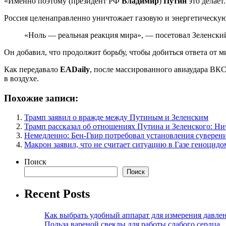
«Именно поэтому (президент РФ
Владимир
)
Путин
это делает
Россия целенаправленно уничтожает газовую и энергетическую
«Ноль — реальная реакция мира», — посетовал Зеленски
Он добавил, что продолжит борьбу, чтобы добиться ответа от м
Как передавало
EADaily
, после массированного авиаудара ВК
в воздухе.
Похожие записи:
Трамп заявил о вражде между Путиным и Зеленским
Трамп рассказал об отношениях Путина и Зеленского: Ни
Немедленно: Бен-Гвир потребовал установления суверен
Макрон заявил, что не считает ситуацию в Газе геноцидо
Поиск
Поиск
Recent Posts
Как выбрать удобный аппарат для измерения давле
Польза вареной свеклы для работы слабого сердца