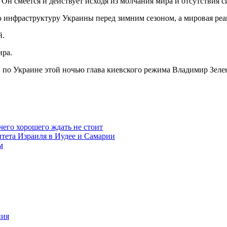
. Он смеется и действует исходя из молчания мира и отсутствия 
 инфраструктуру Украины перед зимним сезоном, а мировая реак
й.
ира.
С по Украине этой ночью глава киевского режима Владимир Зел
чего хорошего ждать не стоит
итета Израиля в Иудее и Самарии
м
ния