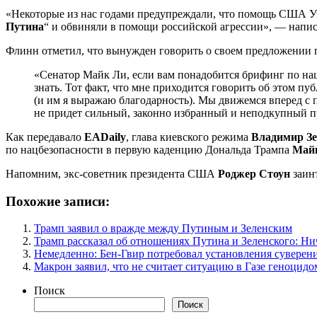
«Некоторые из нас годами предупреждали, что помощь США Ук
Путина
“ и обвиняли в помощи российской агрессии», — напис
Флинн отметил, что вынужден говорить о своем предложении
«Сенатор Майк Ли, если вам понадобится брифинг по наш
знать. Тот факт, что мне приходится говорить об этом п
(и им я выражаю благодарность). Мы движемся вперед с 
не придет сильный, законно избранный и неподкупный п
Как передавало
EADaily
, глава киевского режима
Владимир Зе
по нацбезопасности в первую каденцию Дональда Трампа
Май
Напомним, экс-советник президента США
Роджер Стоун
заинт
Похожие записи:
Трамп заявил о вражде между Путиным и Зеленским
Трамп рассказал об отношениях Путина и Зеленского: Ни
Немедленно: Бен-Гвир потребовал установления суверен
Макрон заявил, что не считает ситуацию в Газе геноцидо
Поиск
Поиск