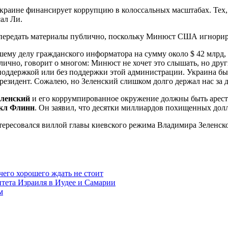
раине финансирует коррупцию в колоссальных масштабах. Тех, 
ал Ли.
 передать материалы публично, поскольку Минюст США игнори
ему делу гражданского информатора на сумму около $ 42 млрд, к
ублично, говорит о многом: Минюст не хочет это слышать, но др
поддержкой или без поддержки этой администрации. Украина был
резидент. Сожалею, но Зеленский слишком долго держал нас за
ленский
и его коррумпированное окружение должны быть аресто
кл Флинн
. Он заявил, что десятки миллиардов похищенных до
ересовался виллой главы киевского режима Владимира Зеленског
чего хорошего ждать не стоит
итета Израиля в Иудее и Самарии
м