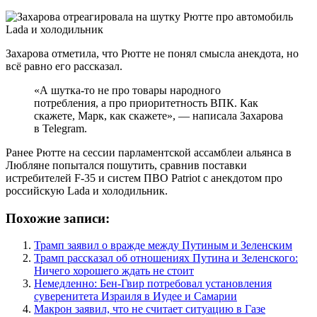
Захарова отметила, что Рютте не понял смысла анекдота, но
всё равно его рассказал.
«А шутка-то не про товары народного
потребления, а про приоритетность ВПК. Как
скажете, Марк, как скажете», — написала Захарова
в Telegram.
Ранее Рютте на сессии парламентской ассамблеи альянса в
Любляне попытался пошутить, сравнив поставки
истребителей F-35 и систем ПВО Patriot с анекдотом про
российскую Lada и холодильник.
Похожие записи:
Трамп заявил о вражде между Путиным и Зеленским
Трамп рассказал об отношениях Путина и Зеленского:
Ничего хорошего ждать не стоит
Немедленно: Бен-Гвир потребовал установления
суверенитета Израиля в Иудее и Самарии
Макрон заявил, что не считает ситуацию в Газе