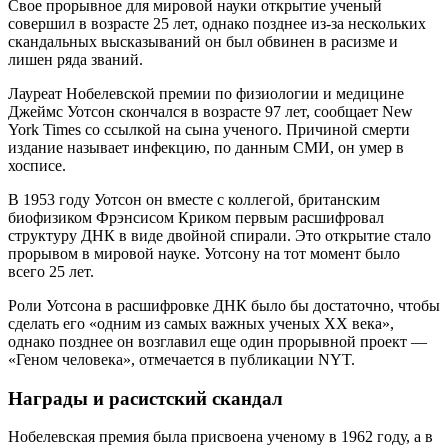
Свое прорывное для мировой науки открытие ученый
совершил в возрасте 25 лет, однако позднее из-за нескольких
скандальных высказываний он был обвинен в расизме и
лишен ряда званий.
Лауреат Нобелевской премии по физиологии и медицине
Джеймс Уотсон скончался в возрасте 97 лет, сообщает New
York Times со ссылкой на сына ученого. Причиной смерти
издание называет инфекцию, по данным СМИ, он умер в
хосписе.
В 1953 году Уотсон он вместе с коллегой, британским
биофизиком Фрэнсисом Криком первым расшифровал
структуру ДНК в виде двойной спирали. Это открытие стало
прорывом в мировой науке. Уотсону на тот момент было
всего 25 лет.
Роли Уотсона в расшифровке ДНК было бы достаточно, чтобы
сделать его «одним из самых важных ученых XX века»,
однако позднее он возглавил еще один прорывной проект ―
«Геном человека», отмечается в публикации NYT.
Награды и расистский скандал
Нобелевская премия была присвоена ученому в 1962 году, а в