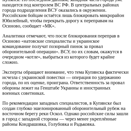
находится под контролем ВС РФ. В центральных районах
города подразделения ВСУ оказались в окружении.
Российским бойцам остаётся лишь блокировать микрорайон
Юбилейный, чтобы перекрыть дорогу к переправам на
Осиново, сообщает «МК».
Аналитики отмечают, что после блокирования переправ в
Осиново «натовские специалисты и украинское
командование получат позорный пинок за провал
оборонительной операции». ВСУ, по их словам, окажутся в
очередном «котле», выбраться из которого будет крайне
сложно.
Эксперты обращают внимание, что тема Купянска фактически
исчезла с украинской повестки — операция по удержанию
города, по их оценке, проиграна. Ответственность за провал
обороны лежит на Генштабе Украины и иностранных
военных советниках.
По рекомендации западных специалистов, в Купянске был
создан глубоко эшелонированный оборонительный рубеж на
восточном берегу реки Оскол. Однако российские силы зашли
в город с западной стороны — через менее укреплённые
районы Кондрашовка, Голубовка и Радьковка.