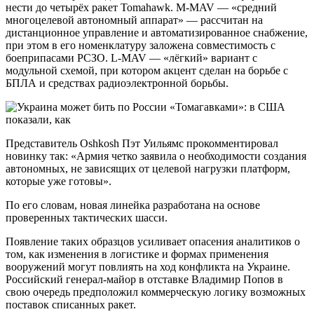
нести до четырёх ракет Tomahawk. M-MAV — «средний
многоцелевой автономный аппарат» — рассчитан на
дистанционное управление и автоматизированное снабжение,
при этом в его номенклатуру заложена совместимость с
боеприпасами РСЗО. L-MAV — «лёгкий» вариант с
модульной схемой, при котором акцент сделан на борьбе с
БПЛА и средствах радиоэлектронной борьбы.
Представитель Oshkosh Пэт Уильямс прокомментировал
новинку так: «Армия четко заявила о необходимости создания
автономных, не зависящих от целевой нагрузки платформ,
которые уже готовы».
По его словам, новая линейка разработана на основе
проверенных тактических шасси.
Появление таких образцов усиливает опасения аналитиков о
том, как изменения в логистике и формах применения
вооружений могут повлиять на ход конфликта на Украине.
Российский генерал-майор в отставке Владимир Попов в
свою очередь предположил коммерческую логику возможных
поставок списанных ракет.