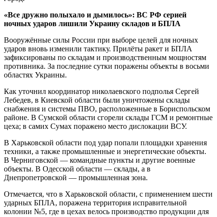
«Все дружно полыхало и дымилось»: ВС РФ серией
ночных ударов лишили Украину складов и БПЛА
Вооружённые силы России при выборе целей для ночных
ударов вновь изменили тактику. Прилёты ракет и БПЛА
зафиксированы по складам и производственным мощностям
противника. За последние сутки поражены объекты в восьми
областях Украины.
Как уточнил координатор николаевского подполья Сергей
Лебедев, в Киевской области были уничтожены склады
снабжения и системы ПВО, расположенные в Бориспольском
районе. В Сумской области сгорели склады ГСМ и ремонтные
цеха; в самих Сумах поражено место дислокации ВСУ.
В Харьковской области под удар попали площадки хранения
техники, а также промышленные и энергетические объекты.
В Черниговской — командные пункты и другие военные
объекты. В Одесской области — склады, а в
Днепропетровской — промышленная зона.
Отмечается, что в Харьковской области, с применением шести
ударных БПЛА, поражена территория исправительной
колонии №5, где в цехах велось производство продукции для