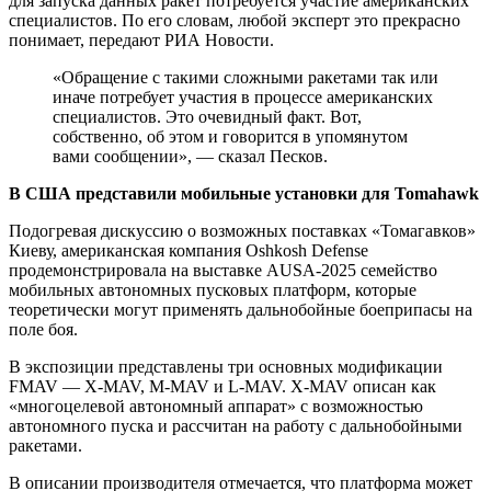
для запуска данных ракет потребуется участие американских
специалистов. По его словам, любой эксперт это прекрасно
понимает, передают РИА Новости.
«Обращение с такими сложными ракетами так или
иначе потребует участия в процессе американских
специалистов. Это очевидный факт. Вот,
собственно, об этом и говорится в упомянутом
вами сообщении», — сказал Песков.
В США представили мобильные установки для Tomahawk
Подогревая дискуссию о возможных поставках «Томагавков»
Киеву, американская компания Oshkosh Defense
продемонстрировала на выставке AUSA-2025 семейство
мобильных автономных пусковых платформ, которые
теоретически могут применять дальнобойные боеприпасы на
поле боя.
В экспозиции представлены три основных модификации
FMAV — X-MAV, M-MAV и L-MAV. X-MAV описан как
«многоцелевой автономный аппарат» с возможностью
автономного пуска и рассчитан на работу с дальнобойными
ракетами.
В описании производителя отмечается, что платформа может