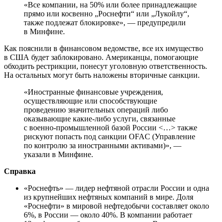
«Все компании, на 50% или более принадлежащие
прямо или косвенно „Роснефти“ или „Лукойлу“,
также подлежат блокировке», — предупредили
в Минфине.
Как пояснили в финансовом ведомстве, все их имущество
в США будет заблокировано. Американцы, помогающие
обходить рестрикции, понесут уголовную ответственность.
На остальных могут быть наложены вторичные санкции.
«Иностранные финансовые учреждения,
осуществляющие или способствующие
проведению значительных операций либо
оказывающие какие-либо услуги, связанные
с военно-промышленной базой России <…> также
рискуют попасть под санкции OFAC (Управление
по контролю за иностранными активами)», —
указали в Минфине.
Справка
«Роснефть» — лидер нефтяной отрасли России и одна
из крупнейших нефтяных компаний в мире. Доля
«Роснефти» в мировой нефтедобычи составляет около
6%, в России — около 40%. В компании работает