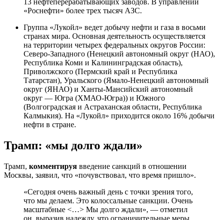
13 нефтеперерабатывающих заводов. В управлении
«Роснефти» более трех тысяч АЗС.
Группа «Лукойл» ведет добычу нефти и газа в восьми
странах мира. Основная деятельность осуществляется
на территории четырех федеральных округов России:
Северо-Западного (Ненецкий автономный округ (НАО),
Республика Коми и Калининградская область),
Приволжского (Пермский край и Республика
Татарстан), Уральского (Ямало-Ненецкий автономный
округ (ЯНАО) и Ханты-Мансийский автономный
округ — Югра (ХМАО-Югра)) и Южного
(Волгоградская и Астраханская области, Республика
Калмыкия). На «Лукойл» приходится около 16% добычи
нефти в стране.
Трамп: «мы долго ждали»
Трамп,
комментируя
введение санкций в отношении
Москвы, заявил, что «почувствовал, что время пришло».
«Сегодня очень важный день с точки зрения того,
что мы делаем. Это колоссальные санкции. Очень
масштабные <…> Мы долго ждали», — отметил
он, выразив надежду, что ограничительные меры