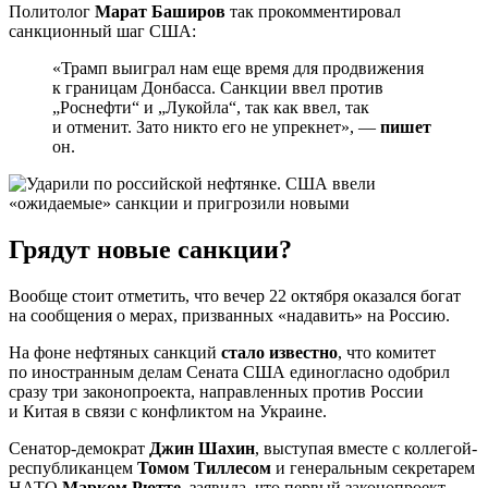
Политолог
Марат Баширов
так прокомментировал
санкционный шаг США:
«Трамп выиграл нам еще время для продвижения
к границам Донбасса. Санкции ввел против
„Роснефти“ и „Лукойла“, так как ввел, так
и отменит. Зато никто его не упрекнет», —
пишет
он.
Грядут новые санкции?
Вообще стоит отметить, что вечер 22 октября оказался богат
на сообщения о мерах, призванных «надавить» на Россию.
На фоне нефтяных санкций
стало известно
, что комитет
по иностранным делам Сената США единогласно одобрил
сразу три законопроекта, направленных против России
и Китая в связи с конфликтом на Украине.
Сенатор-демократ
Джин Шахин
, выступая вместе с коллегой-
республиканцем
Томом Тиллесом
и генеральным секретарем
НАТО
Марком Рютте
, заявила, что первый законопроект