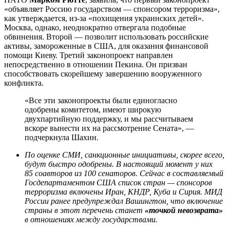
«объявляет Россию государством — спонсором терроризма»,
как утверждается, из-за «похищения украинских детей».
Москва, однако, неоднократно отвергала подобные
обвинения. Второй — позволит использовать российские
активы, замороженные в США, для оказания финансовой
помощи Киеву. Третий законопроект направлен
непосредственно в отношении Пекина. Он призван
способствовать скорейшему завершению вооруженного
конфликта.
«Все эти законопроекты были единогласно
одобрены комитетом, имеют широкую
двухпартийную поддержку, и мы рассчитываем
вскоре вынести их на рассмотрение Сената», —
подчеркнула Шахин.
По оценке СМИ, санкционные инициативы, скорее всего,
будут быстро одобрены. В настоящий момент у них
85 соавторов из 100 сенаторов. Сейчас в составляемый
Госдепартаментом США список стран — спонсоров
терроризма включены Иран, КНДР, Куба и Сирия. МИД
России ранее предупреждал Вашингтон, что включение
страны в этот перечень станет
«точкой невозврата»
в отношениях между государствами.