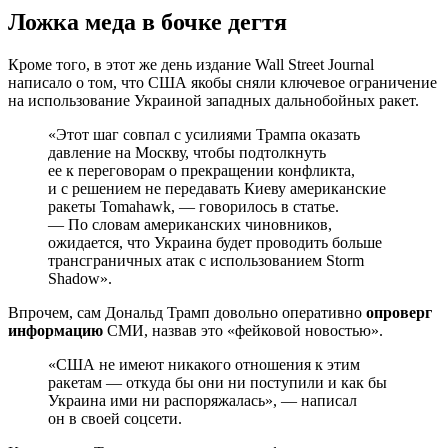
Ложка меда в бочке дегтя
Кроме того, в этот же день издание Wall Street Journal
написало о том, что США якобы сняли ключевое ограничение
на использование Украиной западных дальнобойных ракет.
«Этот шаг совпал с усилиями Трампа оказать
давление на Москву, чтобы подтолкнуть
ее к переговорам о прекращении конфликта,
и с решением не передавать Киеву американские
ракеты Tomahawk, — говорилось в статье.
— По словам американских чиновников,
ожидается, что Украина будет проводить больше
трансграничных атак с использованием Storm
Shadow».
Впрочем, сам Дональд Трамп довольно оперативно
опроверг
информацию
СМИ, назвав это «фейковой новостью».
«США не имеют никакого отношения к этим
ракетам — откуда бы они ни поступили и как бы
Украина ими ни распоряжалась», — написал
он в своей соцсети.