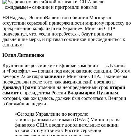
НЭНадежда ЭспиноВашингтон обвинил Москву «в
отсутствии серьезной приверженности мирному процессу по
прекращению конфликта на Украине». Минфин США
подчеркнул, что, «если потребуется», будут приняты
дальнейшие меры, и призвал союзников присоединиться к
санкциям.
Юлия Литвиненко
Крупнейшие российские нефтяные компании — «Лукойл»
и «Роснефть» — попали под американские санкции. Об этом
вечером 22 октября
заявили
в Минфине США. Такие меры
последовали после того, как американский президент
Дональд Трамп
отменил на неопределенный срок
второй
саммит
с президентом России
Владимиром Путиным
,
который, как ожидалось, должен был состояться в Венгрии
в ближайшие недели.
«Сегодня Управление по контролю
за иностранными активами (OFAC) Министерства
финансов США вводит дополнительные санкции
в связи с отсутствием у России серьезной
приверженности мирному процессу