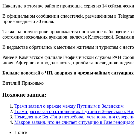
Накануне в этом же районе произошла серия из 14 сейсмических
В официальном сообщении спасателей, размещённом в Telegram
произошедшего 30 июля.
Также на полуострове продолжается постоянное наблюдение за
состояние нескольких вулканов, включая Ключевской, Безым
В ведомстве обратились к местным жителям и туристам с наст
Ранее в Камчатском филиале Геофизической службы РАН сообщи
июля. Афтершоки продолжаются, причём за последнюю неделю
Больше новостей о ЧП, авариях и чрезвычайных ситуациях 
Виталий Приходько
Похожие записи:
Трамп заявил о вражде между Путиным и Зеленским
Трамп рассказал об отношениях Путина и Зеленского: Ни
Немедленно: Бен-Гвир потребовал установления суверен
Макрон заявил, что не считает ситуацию в Газе геноцидо
Поиск