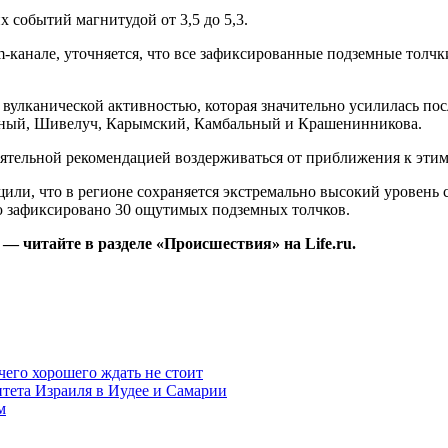
 событий магнитудой от 3,5 до 5,3.
-канале, уточняется, что все зафиксированные подземные толч
 вулканической активностью, которая значительно усилилась по
янный, Шивелуч, Карымский, Камбальный и Крашенинникова.
оятельной рекомендацией воздерживаться от приближения к эти
ли, что в регионе сохраняется экстремально высокий уровень 
 зафиксировано 30 ощутимых подземных толчков.
— читайте в разделе «Происшествия» на Life.ru.
чего хорошего ждать не стоит
итета Израиля в Иудее и Самарии
м