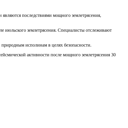
ки являются последствиями мощного землетрясения,
сле июльского землетрясения. Специалисты отслеживают
м природным исполинам в целях безопасности.
сейсмической активности после мощного землетрясения 30