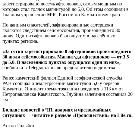
зарегистрировано восемь афтершоков, самым мощным из
которых стал толчок магнитудой до 5,0. Об этом сообщили в
Главном управлении МЧС России по Камчатскому краю.
По данным спасателей, зафиксированные афтершоки
являются следствием сейсмособытия, произошедшего 30
июля. Один из афтершоков был ощутим в населённых
пунктах региона.
«За сутки зарегистрировано 8 афтершоков произошедшего
30 июля сейсмособытия. Магнитуда афтершоков
—
от 3,5
до 5,0. В населённых пунктах ощущался один из них», —
сообщили в Telegram-канале представители ведомства.
Ранее камчатский филиал Единой геофизической службы
РАН сообщал о землетрясении магнитудой 5,0 у берегов
Камчатки. Эпицентр землетрясения находился в 113 км от
Петропавловска-Камчатского. Глубина залегания составила 20
км.
Больше новостей о ЧП, авариях и чрезвычайных
ситуациях — читайте в разделе «Происшествия» на Life.ru.
Антон Голыбин