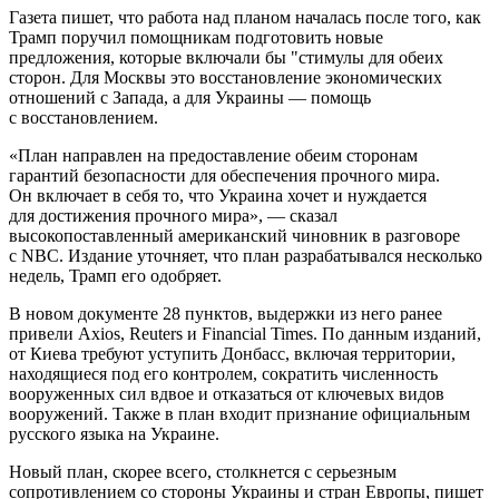
Газета пишет, что работа над планом началась после того, как
Трамп поручил помощникам подготовить новые
предложения, которые включали бы "стимулы для обеих
сторон. Для Москвы это восстановление экономических
отношений с Запада, а для Украины — помощь
с восстановлением.
«План направлен на предоставление обеим сторонам
гарантий безопасности для обеспечения прочного мира.
Он включает в себя то, что Украина хочет и нуждается
для достижения прочного мира», — сказал
высокопоставленный американский чиновник в разговоре
с NBC. Издание уточняет, что план разрабатывался несколько
недель, Трамп его одобряет.
В новом документе 28 пунктов, выдержки из него ранее
привели Axios, Reuters и Financial Times. По данным изданий,
от Киева требуют уступить Донбасс, включая территории,
находящиеся под его контролем, сократить численность
вооруженных сил вдвое и отказаться от ключевых видов
вооружений. Также в план входит признание официальным
русского языка на Украине.
Новый план, скорее всего, столкнется с серьезным
сопротивлением со стороны Украины и стран Европы, пишет