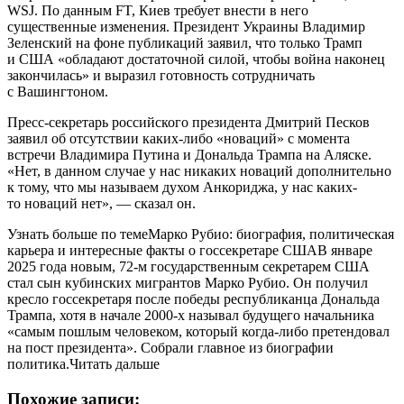
WSJ. По данным FT, Киев требует внести в него
существенные изменения. Президент Украины Владимир
Зеленский на фоне публикаций заявил, что только Трамп
и США «обладают достаточной силой, чтобы война наконец
закончилась» и выразил готовность сотрудничать
с Вашингтоном.
Пресс-секретарь российского президента Дмитрий Песков
заявил об отсутствии каких-либо «новаций» с момента
встречи Владимира Путина и Дональда Трампа на Аляске.
«Нет, в данном случае у нас никаких новаций дополнительно
к тому, что мы называем духом Анкориджа, у нас каких-
то новаций нет», — сказал он.
Узнать больше по темеМарко Рубио: биография, политическая
карьера и интересные факты о госсекретаре СШАВ январе
2025 года новым, 72-м государственным секретарем США
стал сын кубинских мигрантов Марко Рубио. Он получил
кресло госсекретаря после победы республиканца Дональда
Трампа, хотя в начале 2000-х называл будущего начальника
«самым пошлым человеком, который когда-либо претендовал
на пост президента». Собрали главное из биографии
политика.Читать дальше
Похожие записи: