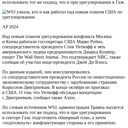
использовать тот же подход, что и при урегулировании в Газе.
AP 2024
Над новым планом урегулирования конфликта Москвы
и Киева работали госсекретарь США Марко Рубио,
спецпредставитель президента Стив Уиткофф и зять
американского лидера предприниматель Джаред Кушнер,
пишет The Wall Street Journal. Это подтверждает NBC, также
сообщая об участии вице-президента Джей Ди Вэнса.
По данным изданий, они консультировались
со спецпредставителем президента России по инвестиционно-
экономическому сотрудничеству с зарубежными странами
Кириллом Дмитриевым. В конце октября он приезжал
в США. О том, что Уиткофф обсуждал концепцию
с Дмитриевым, сообщал также Axios.
По словам источников WSJ, администрация Трампа пытается
использовать тот же подход, что и при урегулировании
в секторе Газа: подготовить обширный план, а затем
«подтолкнуть» конфликтующие стороны к его принятию.