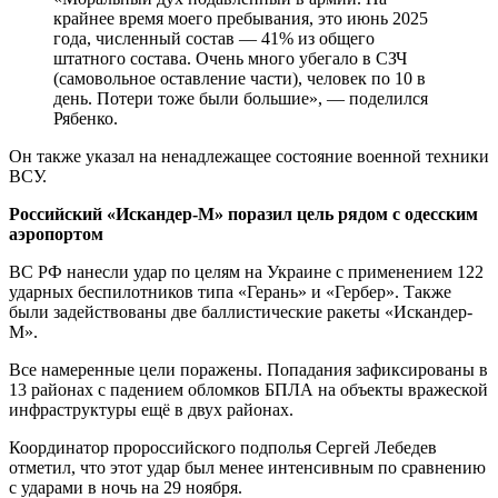
крайнее время моего пребывания, это июнь 2025
года, численный состав — 41% из общего
штатного состава. Очень много убегало в СЗЧ
(самовольное оставление части), человек по 10 в
день. Потери тоже были большие», — поделился
Рябенко.
Он также указал на ненадлежащее состояние военной техники
ВСУ.
Российский «Искандер-М» поразил цель рядом с одесским
аэропортом
ВС РФ нанесли удар по целям на Украине с применением 122
ударных беспилотников типа «Герань» и «Гербер». Также
были задействованы две баллистические ракеты «Искандер-
М».
Все намеренные цели поражены. Попадания зафиксированы в
13 районах с падением обломков БПЛА на объекты вражеской
инфраструктуры ещё в двух районах.
Координатор пророссийского подполья Сергей Лебедев
отметил, что этот удар был менее интенсивным по сравнению
с ударами в ночь на 29 ноября.