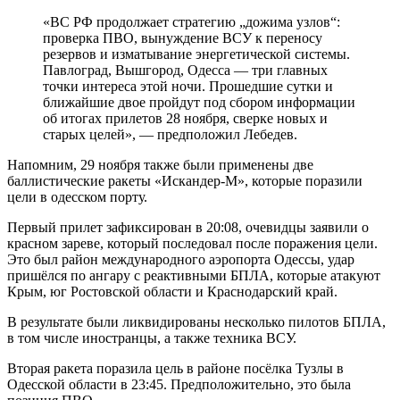
«ВС РФ продолжает стратегию „дожима узлов“:
проверка ПВО, вынуждение ВСУ к переносу
резервов и изматывание энергетической системы.
Павлоград, Вышгород, Одесса — три главных
точки интереса этой ночи. Прошедшие сутки и
ближайшие двое пройдут под сбором информации
об итогах прилетов 28 ноября, сверке новых и
старых целей», — предположил Лебедев.
Напомним, 29 ноября также были применены две
баллистические ракеты «Искандер-М», которые поразили
цели в одесском порту.
Первый прилет зафиксирован в 20:08, очевидцы заявили о
красном зареве, который последовал после поражения цели.
Это был район международного аэропорта Одессы, удар
пришёлся по ангару с реактивными БПЛА, которые атакуют
Крым, юг Ростовской области и Краснодарский край.
В результате были ликвидированы несколько пилотов БПЛА,
в том числе иностранцы, а также техника ВСУ.
Вторая ракета поразила цель в районе посёлка Тузлы в
Одесской области в 23:45. Предположительно, это была