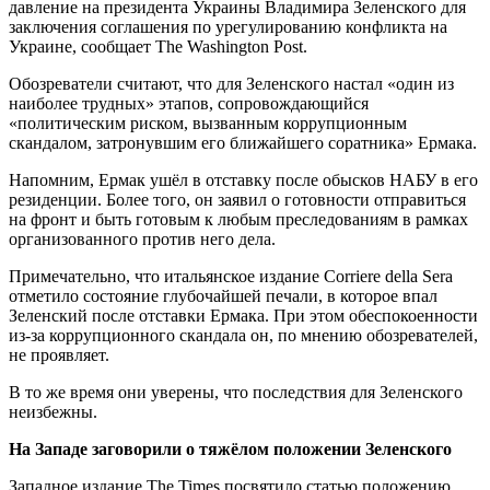
давление на президента Украины Владимира Зеленского для
заключения соглашения по урегулированию конфликта на
Украине, сообщает The Washington Post.
Обозреватели считают, что для Зеленского настал «один из
наиболее трудных» этапов, сопровождающийся
«политическим риском, вызванным коррупционным
скандалом, затронувшим его ближайшего соратника» Ермака.
Напомним, Ермак ушёл в отставку после обысков НАБУ в его
резиденции. Более того, он заявил о готовности отправиться
на фронт и быть готовым к любым преследованиям в рамках
организованного против него дела.
Примечательно, что итальянское издание Corriere della Sera
отметило состояние глубочайшей печали, в которое впал
Зеленский после отставки Ермака. При этом обеспокоенности
из-за коррупционного скандала он, по мнению обозревателей,
не проявляет.
В то же время они уверены, что последствия для Зеленского
неизбежны.
На Западе заговорили о тяжёлом положении Зеленского
Западное издание The Times посвятило статью положению