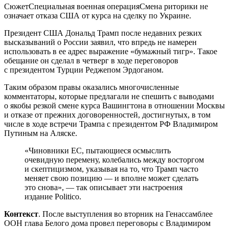
СюжетСпециальная военная операцияСмена риторики не
означает отказа США от курса на сделку по Украине.
Президент США Дональд Трамп после недавних резких
высказываний о России заявил, что впредь не намерен
использовать в ее адрес выражение «бумажный тигр». Такое
обещание он сделал в четверг в ходе переговоров
с президентом Турции Реджепом Эрдоганом.
Таким образом правы оказались многочисленные
комментаторы, которые предлагали не спешить с выводами
о якобы резкой смене курса Вашингтона в отношении Москвы
и отказе от прежних договоренностей, достигнутых, в том
числе в ходе встречи Трампа с президентом РФ Владимиром
Путиным на Аляске.
«Чиновники ЕС, пытающиеся осмыслить
очевидную перемену, колебались между восторгом
и скептицизмом, указывая на то, что Трамп часто
меняет свою позицию — и вполне может сделать
это снова», — так описывает эти настроения
издание Politico.
Контекст
. После выступления во вторник на Генассамблее
ООН глава Белого дома провел переговоры с Владимиром