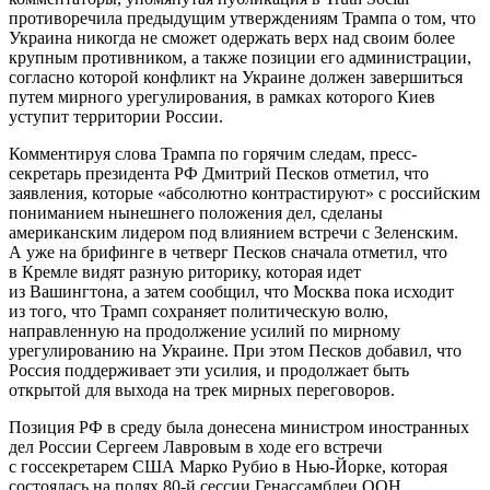
противоречила предыдущим утверждениям Трампа о том, что
Украина никогда не сможет одержать верх над своим более
крупным противником, а также позиции его администрации,
согласно которой конфликт на Украине должен завершиться
путем мирного урегулирования, в рамках которого Киев
уступит территории России.
Комментируя слова Трампа по горячим следам, пресс-
секретарь президента РФ Дмитрий Песков отметил, что
заявления, которые «абсолютно контрастируют» с российским
пониманием нынешнего положения дел, сделаны
американским лидером под влиянием встречи с Зеленским.
А уже на брифинге в четверг Песков сначала отметил, что
в Кремле видят разную риторику, которая идет
из Вашингтона, а затем сообщил, что Москва пока исходит
из того, что Трамп сохраняет политическую волю,
направленную на продолжение усилий по мирному
урегулированию на Украине. При этом Песков добавил, что
Россия поддерживает эти усилия, и продолжает быть
открытой для выхода на трек мирных переговоров.
Позиция РФ в среду была донесена министром иностранных
дел России Сергеем Лавровым в ходе его встречи
с госсекретарем США Марко Рубио в Нью-Йорке, которая
состоялась на полях 80-й сессии Генассамблеи ООН.