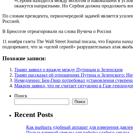
«Сербия находится между молотом и наковальней в усло
окажутся напрасными. Но Сербия должна продолжить во
По словам президента, первоочередной задачей является усил
Россией.
В Брюсселе отреагировали на слова Вучича о России
11 ноября газета The Wall Street Journal писала, что Европа 
подозревают, что за «целой серией» разрушительных атак якобы
Похожие записи:
Трамп заявил о вражде между Путиным и Зеленским
Трамп рассказал об отношениях Путина и Зеленского: Ни
Немедленно: Бен-Гвир потребовал установления суверен
Макрон заявил, что не считает ситуацию в Газе геноцидо
Поиск
Поиск
Recent Posts
Как выбрать удобный аппарат для измерения давле
Польза вареной свеклы для работы слабого сердца