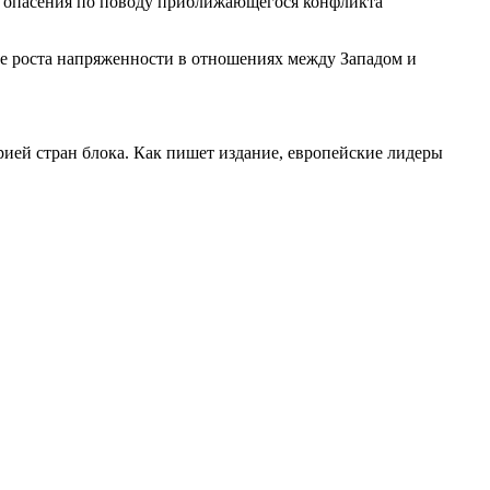
ои опасения по поводу приближающегося конфликта
не роста напряженности в отношениях между Западом и
торией стран блока. Как пишет издание, европейские лидеры