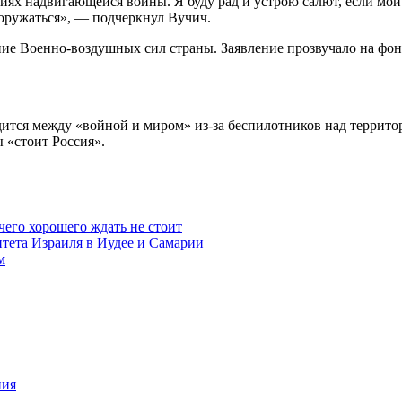
виях надвигающейся войны. Я буду рад и устрою салют, если м
оружаться», — подчеркнул Вучич.
ение Военно-воздушных сил страны. Заявление прозвучало на фо
находится между «войной и миром» из-за беспилотников над терри
 «стоит Россия».
чего хорошего ждать не стоит
итета Израиля в Иудее и Самарии
м
ния