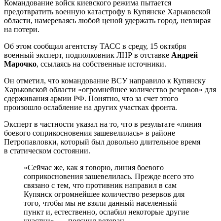
Командование войск киевского режима пытается
предотвратить военную катастрофу в Купянске Харьковской
области, намереваясь любой ценой удержать город, невзирая
на потери.
Об этом сообщил агентству ТАСС в среду, 15 октября
военный эксперт, подполковник ЛНР в отставке
Андрей
Марочко
, ссылаясь на собственные источники.
Он отметил, что командование ВСУ направило к Купянску
Харьковской области «огромнейшее количество резервов» для
сдерживания армии РФ. Понятно, что за счет этого
произошло ослабление на других участках фронта.
Эксперт в частности указал на то, что в результате «линия
боевого соприкосновения зашевелилась» в районе
Петропавловки, который был довольно длительное время
в статическом состоянии.
«Сейчас же, как я говорю, линия боевого
соприкосновения зашевелилась. Прежде всего это
связано с тем, что противник направил в сам
Купянск огромнейшее количество резервов для
того, чтобы мы не взяли данный населенный
пункт и, естественно, ослабил некоторые другие
участки», — пояснил ветеран.