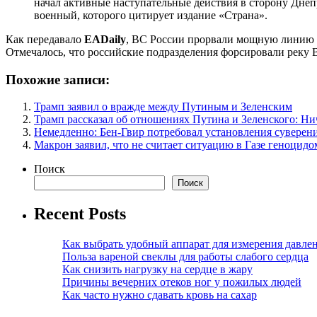
начал активные наступательные действия в сторону Дне
военный, которого цитирует издание «Страна».
Как передавало
EADaily
, ВС России прорвали мощную линию 
Отмечалось, что российские подразделения форсировали реку 
Похожие записи:
Трамп заявил о вражде между Путиным и Зеленским
Трамп рассказал об отношениях Путина и Зеленского: Ни
Немедленно: Бен-Гвир потребовал установления суверен
Макрон заявил, что не считает ситуацию в Газе геноцидо
Поиск
Поиск
Recent Posts
Как выбрать удобный аппарат для измерения давле
Польза вареной свеклы для работы слабого сердца
Как снизить нагрузку на сердце в жару
Причины вечерних отеков ног у пожилых людей
Как часто нужно сдавать кровь на сахар