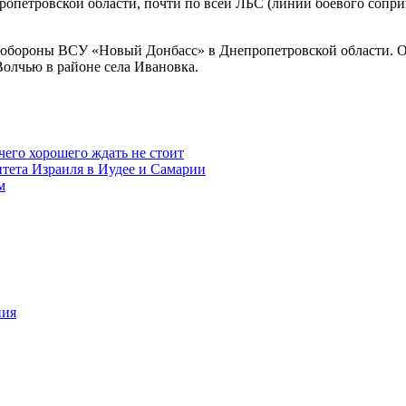
пропетровской области, почти по всей ЛБС (линии боевого сопр
обороны ВСУ «Новый Донбасс» в Днепропетровской области. Об
Волчью в районе села Ивановка.
чего хорошего ждать не стоит
итета Израиля в Иудее и Самарии
м
ния