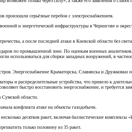
 возможен только через силу», а также его заявления о слабос
нов произошли серьёзные перебои с электроснабжением.
оенной и энергетической инфраструктуры в Чернигове и окрестн
ичества, а после последней атаки в Киевской области без света
даров по промышленной зоне. По оценкам военных аналитиков, 
огли использоваться для сборки западных вооружений, в частнос
троя. Энергоснабжение Краматорска, Славянска и Дружковки ок
торы и распределительные устройства, что привело к длительн
зволяют быстро восстановить энергоснабжение, и требуется за
в Сумской области.
ачала конфликта атаке на объекты газодобычи.
есколько десятков ракет, включая баллистические комплексы «
рехватить только половину из 35 ракет.