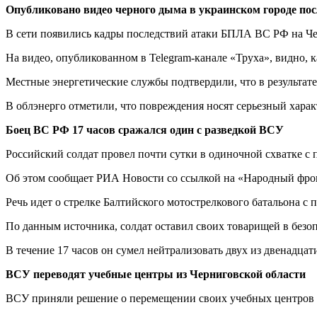
Опубликовано видео черного дыма в украинском городе п
В сети появились кадры последствий атаки БПЛА ВС РФ на Че
На видео, опубликованном в Telegram-канале «Труха», видно,
Местные энергетические службы подтвердили, что в результате
В облэнерго отметили, что повреждения носят серьезный хара
Боец ВС РФ 17 часов сражался один с разведкой ВСУ
Российский солдат провел почти сутки в одиночной схватке с 
Об этом сообщает РИА Новости со ссылкой на «Народный фро
Речь идет о стрелке Балтийского мотострелкового батальона с
По данным источника, солдат оставил своих товарищей в безоп
В течение 17 часов он сумел нейтрализовать двух из двенадцат
ВСУ переводят учебные центры из Черниговской области
ВСУ приняли решение о перемещении своих учебных центров из