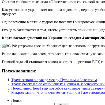
Об этом сообщает телеканал «Общественное» со ссылкой на к
Как уточнили в украинском военном ведомстве, перенос учебны
процесса.
Одновременно в связи с ударом по посёлку Гончаровское иниц
Его цель заключается в том, чтобы установить причины инцид
Карта боевых действий на Украине на сегодня 4 октября 202
Ранее наш сайт писал о том, что раскрыта новая схема ужасаю
Главной задачей становится вывод из строя энергетики ВСУ, с
Похожие записи:
Трамп заявил о вражде между Путиным и Зеленским
Трамп рассказал об отношениях Путина и Зеленского: Ни
Немедленно: Бен-Гвир потребовал установления суверен
Макрон заявил, что не считает ситуацию в Газе геноцидо
Поиск