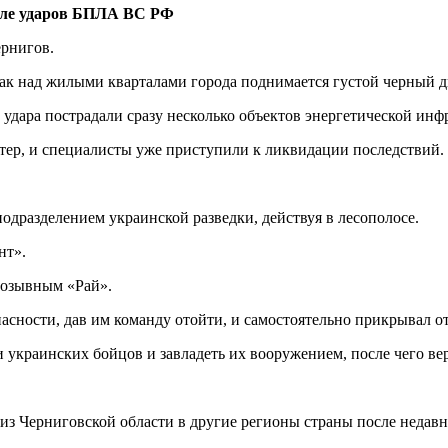
осле ударов БПЛА ВС РФ
рнигов.
 как над жилыми кварталами города поднимается густой черный 
 удара пострадали сразу несколько объектов энергетической инф
ктер, и специалисты уже приступили к ликвидации последствий.
подразделением украинской разведки, действуя в лесополосе.
нт».
 позывным «Рай».
асности, дав им команду отойти, и самостоятельно прикрывал от
и украинских бойцов и завладеть их вооружением, после чего ве
 Черниговской области в другие регионы страны после недавне