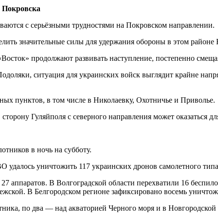
у Покровска
ваются с серьёзными трудностями на Покровском направлении.
елить значительные силы для удержания обороны в этом районе 
«Восток» продолжают развивать наступление, постепенно смещая
 Подоляки, ситуация для украинских войск выглядит крайне напр
ных пунктов, в том числе в Николаевку, Охотничье и Приволье.
 сторону Гуляйполя с северного направления может оказаться д
тников в ночь на субботу.
О удалось уничтожить 117 украинских дронов самолетного типа
27 аппаратов. В Волгоградской области перехватили 16 беспило
онежской. В Белгородском регионе зафиксировано восемь уничто
ика, по два — над акваторией Черного моря и в Новгородской 