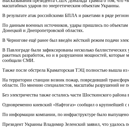
Высказывания президента США Дональда Трампа о том, что «мир
масштабных ударов по энергетическим объектам Украины.
В результате атак российскими БПЛА и ракетами в ряде регио
По данным военных источников, удары пришлись по объектам в
Донецкой и Днепропетровской областях.
В Чернигове ещё ранее был введён жёсткий режим подачи электр
В Павлограде были зафиксированы несколько баллистических у
ракетных разработок, но и в разрушении мощностей, которые м
сообщали СМИ.
Также после обстрела Краматорская ТЭЦ полностью вышла из с
На территории станции возник пожар, повредивший трансформа
области. По мнению специалистов, масштабы разрушений не по
Без электричества также остались части Шосткинского района 
Одновременно киевский «Нафтогаз» сообщил о крупнейшей с н
По информации компании, по инфраструктуре было выпущено н
Президент Украины Владимир Зеленский заявил, что удалось пе