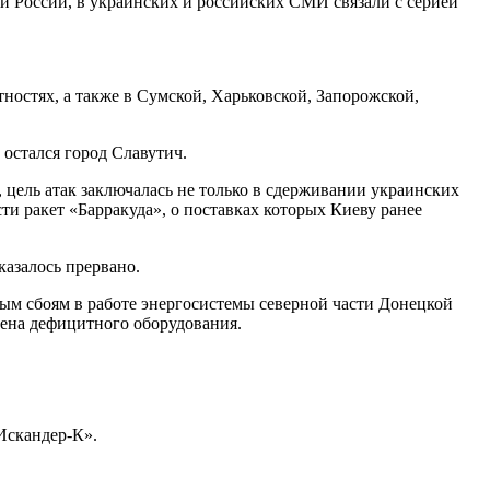
ти России, в украинских и российских СМИ связали с серией
остях, а также в Сумской, Харьковской, Запорожской,
 остался город Славутич.
цель атак заключалась не только в сдерживании украинских
ти ракет «Барракуда», о поставках которых Киеву ранее
азалось прервано.
ым сбоям в работе энергосистемы северной части Донецкой
мена дефицитного оборудования.
Искандер-К».