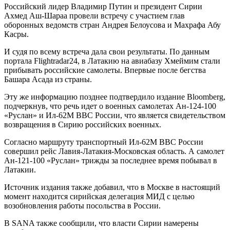
Российский лидер Владимир Путин и президент Сирии
Ахмед Аш-Шараа провели встречу с участием глав
оборонных ведомств стран Андрея Белоусова и Махрафа Абу
Касры.
И судя по всему встреча дала свои результаты. По данным
портала Flightradar24, в Латакию на авиабазу Хмеймим стали
прибывать российские самолеты. Впервые после бегства
Башара Асада из страны.
Эту же информацию позднее подтвердило издание Bloomberg,
подчеркнув, что речь идет о военных самолетах Ан-124-100
«Руслан» и Ил-62М ВВС России, что является свидетельством
возвращения в Сирию российских военных.
Согласно маршруту транспортный Ил-62М ВВС России
совершил рейс Лавия-Латакия-Московская область. А самолет
Ан-121-100 «Руслан» трижды за последнее время побывал в
Латакии.
Источник издания также добавил, что в Москве в настоящий
момент находится сирийская делегация МИД с целью
возобновления работы посольства в России.
В SANA также сообщили, что власти Сирии намерены