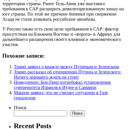
территории страны. Ранее Тель-Авив уже выставил
требования к САР расширить демилитаризованную зоныу на
юге страны. По этой же причине боевики при свержении
Асада не стали атаковать российские авиабазы.
У России также есть свои цели пребывания в САР: фактор
присутствия на Ближнем Востоке и «ворота» в Африку для
дальнейшего расширения своего влияния и экономического
участия.
Похожие записи:
Трамп заявил о вражде между Путиным и Зеленским
Трамп рассказал об отношениях Путина и Зеленского:
Ничего хорошего ждать не стоит
Немедленно: Бен-Гвир потребовал установления
суверенитета Израиля в Иудее и Самарии
Макрон заявил, что не считает ситуацию в Газе
геноцидом
Поиск
Поиск
Recent Posts