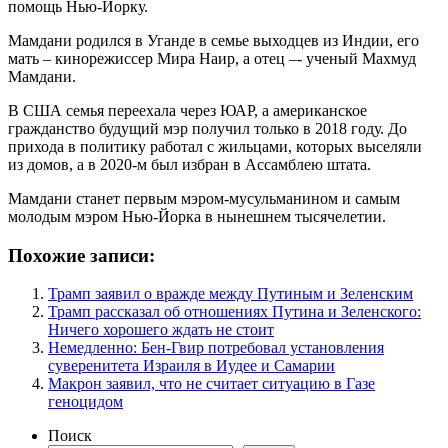
помощь Нью-Йорку.
Мамдани родился в Уганде в семье выходцев из Индии, его
мать – кинорежиссер Мира Наир, а отец –- ученый Махмуд
Мамдани.
В США семья переехала через ЮАР, а американское
гражданство будущий мэр получил только в 2018 году. До
прихода в политику работал с жильцами, которых выселяли
из домов, а в 2020-м был избран в Ассамблею штата.
Мамдани станет первым мэром-мусульманином и самым
молодым мэром Нью-Йорка в нынешнем тысячелетии.
Похожие записи:
Трамп заявил о вражде между Путиным и Зеленским
Трамп рассказал об отношениях Путина и Зеленского:
Ничего хорошего ждать не стоит
Немедленно: Бен-Гвир потребовал установления
суверенитета Израиля в Иудее и Самарии
Макрон заявил, что не считает ситуацию в Газе
геноцидом
Поиск