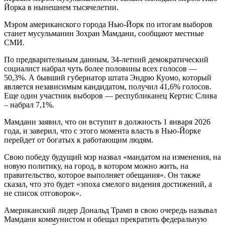
Йорка в нынешнем тысячелетии.
Мэром американского города Нью-Йорк по итогам выборов
станет мусульманин Зохран Мамдани, сообщают местные
СМИ.
По предварительным данным, 34-летний демократический
социалист набрал чуть более половины всех голосов —
50,3%. А бывший губернатор штата Эндрю Куомо, который
является независимым кандидатом, получил 41,6% голосов.
Еще один участник выборов — республиканец Кертис Слива
– набрал 7,1%.
Мамдани заявил, что он вступит в должность 1 января 2026
года, и заверил, что с этого момента власть в Нью-Йорке
перейдет от богатых к работающим людям.
Свою победу будущий мэр назвал «мандатом на изменения, на
новую политику, на город, в котором можно жить, на
правительство, которое выполняет обещания». Он также
сказал, что это будет «эпоха смелого видения достижений, а
не список отговорок».
Американский лидер Дональд Трамп в свою очередь называл
Мамдани коммунистом и обещал прекратить федеральную