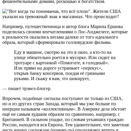
фешенебельными домами, роскошью и богатством.
Например, путешественница и автор блога Марина Ершова
поделилась своими впечатлениями о Лос-Анджелесе, которые
в реальности оказались весьма далеки от того идеального
образа, который сформировали голливудские фильмы.
Еду в машине, смотрю на это в окно, а кто-то на
улице обязательно роется в мусорке. Или сидит на
тротуаре с картонкой «Помогите, я голодный».
Или прямо на дороге устраивает «перекус»,
открыв банку консервов, поедая её грязными
руками. И скажу я вам, это шокирует,
— пишет трэвел-блогер.
Впрочем, подобные сигналы поступают не только из США,
но и из других стран Запада, который мы уже больше по
инерции называем «коллективным». В Америке дела обстоят
ещё не самым худшим образом по сравнению, например, с
Британией. В сильном упадке, по словам уехавших граждан
России, находится вся Европа. Тем удивительнее, что заметная
часть наших сограждан (почему-то) продолжают верить в