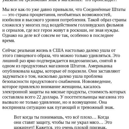
Мы все как-то уже давно привыкли, что Соединённые Штаты
— это страна процветания, необъятных возможностей,
изобилия и высокого уровня потребления. Такой образ страны
сложился у многих под воздействием голливудских фильмов
и сериалов, где все герои живут в роскоши, не зная нужды.
Однако на деле всё совсем не так, особенно в последнее
время.
Сейчас реальная жизнь в США настолько далеко ушла от
этого глянцевого образа, что можно только удивляться. Это
лишний раз ярко подтверждается видеозаписью, снятой в
одном из продуктовых магазинов Штатов. Американка
опубликовала кадры, которые её поразили. Они заставляют
задуматься о том, насколько далеко ушла проблема
безопасности продуктового снабжения. Нововведение,
которое привлекло внимание женщины, касалось
электронной защиты на мясные продукты, стоимость которых
составляла всего 22 доллара. У посетительницы магазина это
вызвало не только удивление, но и возмущение. Она
восприняла ситуацию как пугающий и тревожный знак.
Вот когда ты понимаешь, что всё плохо… Когда
они ставят защиту, чтобы ты не украл мясо… Это
шокирует! Кажется, это очень плохой признак,