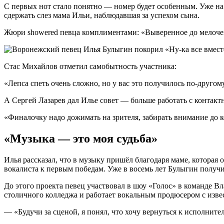
С первых нот стало понятно — номер будет особенным. Уже на п
сдержать слез мама Ильи, наблюдавшая за успехом сына.
Жюри showered певца комплиментами: «Выверенное до мелочей
Стас Михайлов отметил самобытность участника:
«Лепса спеть очень сложно, но у вас это получилось по-другом
А Сергей Лазарев дал Илье совет — больше работать с контакт
«Финалочку надо дожимать на зрителя, забирать внимание до к
«Музыка — это моя судьба»
Илья рассказал, что в музыку пришёл благодаря маме, которая
вокалиста к первым победам. Уже в восемь лет Булыгин получ
До этого проекта певец участвовал в шоу «Голос» в команде 
столичного колледжа и работает вокальным продюсером с изв
— «Будучи за сценой, я понял, что хочу вернуться к исполните