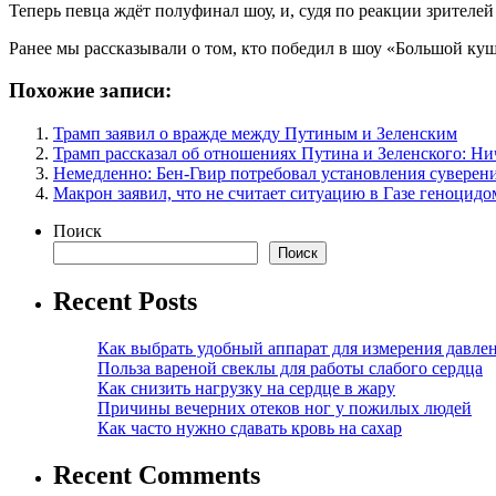
Теперь певца ждёт полуфинал шоу, и, судя по реакции зрителей
Ранее мы рассказывали о том, кто победил в шоу «Большой куш
Похожие записи:
Трамп заявил о вражде между Путиным и Зеленским
Трамп рассказал об отношениях Путина и Зеленского: Ни
Немедленно: Бен-Гвир потребовал установления суверен
Макрон заявил, что не считает ситуацию в Газе геноцидо
Поиск
Поиск
Recent Posts
Как выбрать удобный аппарат для измерения давле
Польза вареной свеклы для работы слабого сердца
Как снизить нагрузку на сердце в жару
Причины вечерних отеков ног у пожилых людей
Как часто нужно сдавать кровь на сахар
Recent Comments