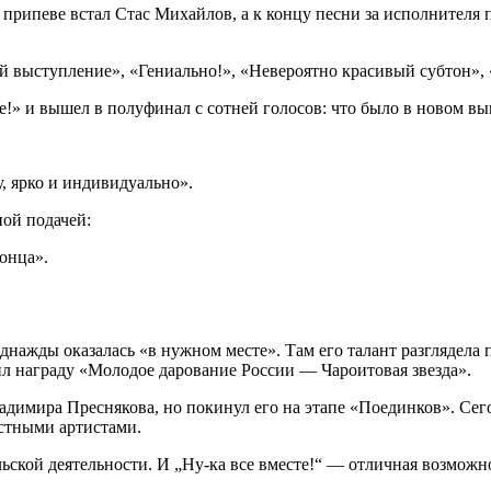
рипеве встал Стас Михайлов, а к концу песни за исполнителя по
 выступление», «Гениально!», «Невероятно красивый субтон», 
у, ярко и индивидуально».
ной подачей:
онца».
 однажды оказалась «в нужном месте». Там его талант разгляде
ил награду «Молодое дарование России — Чароитовая звезда».
Владимира Преснякова, но покинул его на этапе «Поединков». Се
естными артистами.
льской деятельности. И „Ну-ка все вместе!“ — отличная возможн