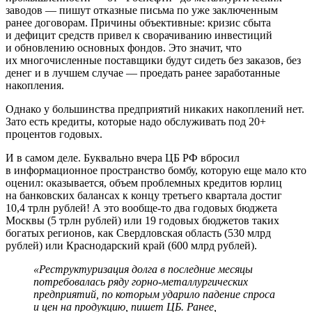
заводов — пишут отказные письма по уже заключенным
ранее договорам. Причины объективные: кризис сбыта
и дефицит средств привел к сворачиванию инвестиций
и обновлению основных фондов. Это значит, что
их многочисленные поставщики будут сидеть без заказов, без
денег и в лучшем случае — проедать ранее заработанные
накопления.
Однако у большинства предприятий никаких накоплений нет.
Зато есть кредиты, которые надо обслуживать под 20+
процентов годовых.
И в самом деле. Буквально вчера ЦБ РФ вбросил
в информационное пространство бомбу, которую еще мало кто
оценил: оказывается, объем проблемных кредитов юрлиц
на банковских балансах к концу третьего квартала достиг
10,4 трлн рублей! А это вообще-то два годовых бюджета
Москвы (5 трлн рублей) или 19 годовых бюджетов таких
богатых регионов, как Свердловская область (530 млрд
рублей) или Краснодарский край (600 млрд рублей).
«Реструктуризация долга в последние месяцы
потребовалась ряду горно-металлургических
предприятий, по которым ударило падение спроса
и цен на продукцию, пишет ЦБ. Ранее,