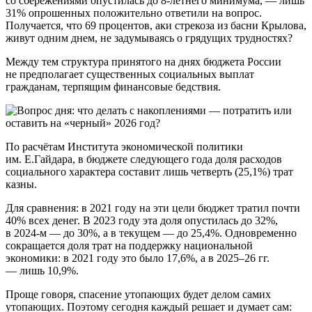
со сбережениями опустилась до 8-летнего минимума, — лишь
31% опрошенных положительно ответили на вопрос.
Получается, что 69 процентов, аки стрекоза из басни Крылова,
живут одним днем, не задумываясь о грядущих трудностях?
Между тем структура принятого на днях бюджета России
не предполагает существенных социальных выплат
гражданам, терпящим финансовые бедствия.
По расчётам Института экономической политики
им. Е.Гайдара, в бюджете следующего года доля расходов
социального характера составит лишь четверть (25,1%) трат
казны.
Для сравнения: в 2021 году на эти цели бюджет тратил почти
40% всех денег. В 2023 году эта доля опустилась до 32%,
в 2024-м — до 30%, а в текущем — до 25,4%. Одновременно
сокращается доля трат на поддержку национальной
экономики: в 2021 году это было 17,6%, а в 2025–26 гг.
— лишь 10,9%.
Проще говоря, спасение утопающих будет делом самих
утопающих. Поэтому сегодня каждый решает и думает сам: