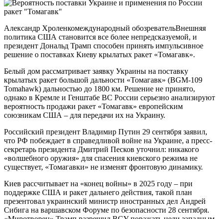
Александр Хроленкомеждународный обозревательВнешняя
политика США становится все более непредсказуемой, и
президент Дональд Трамп способен принять импульсивное
решение о поставках Киеву крылатых ракет «Томагавк».
Белый дом рассматривает заявку Украины на поставку
крылатых ракет большой дальности «Томагавк» (BGM-109
Tomahawk) дальностью до 1800 км. Решение не принято,
однако в Кремле и Генштабе ВС России серьезно анализируют
вероятность продажи ракет «Томагавк» европейским
союзникам США – для передачи их на Украину.
Российский президент Владимир Путин 29 сентября заявил,
что РФ побеждает в справедливой войне на Украине, а пресс-
секретарь президента Дмитрий Песков уточнил: никакого
«волшебного оружия» для спасения киевского режима не
существует, «Томагавки» не изменят фронтовую динамику.
Киев рассчитывает на «конец войны» в 2025 году – при
поддержке США и ракет дальнего действия, такой план
презентовал украинский министр иностранных дел Андрей
Сибига на варшавском Форуме по безопасности 28 сентября.
«Миротворец» Трамп разрешил ВСУ поражать цели западным