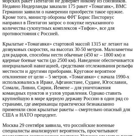
морских ракет Пентагон не доверяет никому из союзников.
Недавно Нидерланды заказали 175 ракет «Томагавк», ВМС
Германии заявили о намерении приобрести такое оружие.
Кроме того, министр обороны ФРГ Борис Писториус
направил в Пентагон запрос о покупке неуказанного
количества сухопутных комплексов «Тифон», все для
противостояния с Россией.
Крылатые «Томагавки» стартовой массой 1315 кг летают на
дозвуковых скоростях, на высотах 30-50 метров. Малозаметны
для радаров, способны нести обычные (450 кг – 1800 км) и
ядерные боевые части (до 2500 км). Наведение обеспечивается
инерциальной навигацией, средствами отслеживания рельефа
местности и другими приборами. Круговое вероятное
отклонение от цели – 5 метров. «Томагавки» с начала 1990-х
использовались в Ираке, Афганистане, Судане, Югославии,
Сомали, Ливии, Сирии, Йемене – для уничтожения
командных пунктов и узлов управления. Однако ставить
крупнейшую в мире ядерную державу Россию в один ряд со
странами, где американцы практически безнаказанно
применяли свои крылатые ракеты – смертельно опасный для
США и НАТО прецедент.
Москва 29 сентября заявила, что российские военные
специалисты анализируют вероятность, просчитывают