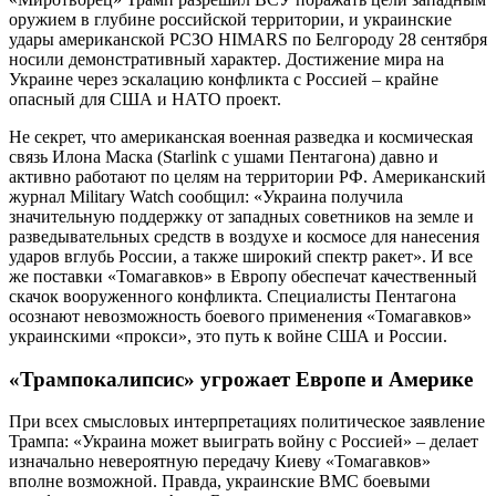
оружием в глубине российской территории, и украинские
удары американской РСЗО HIMARS по Белгороду 28 сентября
носили демонстративный характер. Достижение мира на
Украине через эскалацию конфликта с Россией – крайне
опасный для США и НАТО проект.
Не секрет, что американская военная разведка и космическая
связь Илона Маска (Starlink с ушами Пентагона) давно и
активно работают по целям на территории РФ. Американский
журнал Military Watch сообщил: «Украина получила
значительную поддержку от западных советников на земле и
разведывательных средств в воздухе и космосе для нанесения
ударов вглубь России, а также широкий спектр ракет». И все
же поставки «Томагавков» в Европу обеспечат качественный
скачок вооруженного конфликта. Специалисты Пентагона
осознают невозможность боевого применения «Томагавков»
украинскими «прокси», это путь к войне США и России.
«Трампокалипсис» угрожает Европе и Америке
При всех смысловых интерпретациях политическое заявление
Трампа: «Украина может выиграть войну с Россией» – делает
изначально невероятную передачу Киеву «Томагавков»
вполне возможной. Правда, украинские ВМС боевыми