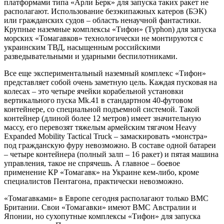
платформами типа «Арли Берк» для запуска таких ракет не
располагают. Использование безэкипажных катеров (БЭК)
или гражданских судов – область ненаучной фантастики.
Крупные наземные комплексы «Тифон» (Typhon) для запуска
морских «Томагавков» технологически не монтируются с
украинским ТВД, насыщенным российскими
разведывательными и ударными беспилотниками.
Все еще экспериментальный наземный комплекс «Тифон»
представляет собой очень заметную цель. Каждая пусковая на
колесах – это четыре ячейки корабельной установки
вертикального пуска Mk.41 в стандартном 40-футовом
контейнере, со специальной подъемной системой. Такой
контейнер (длиной более 12 метров) имеет значительную
массу, его перевозят тяжелым армейским тягачом Heavy
Expanded Mobility Tactical Truck – замаскировать «монстра»
под гражданскую фуру невозможно. В составе одной батареи
– четыре контейнера (полный залп – 16 ракет) и пятая машина
управления, такое не спрячешь. А главное – боевое
применение КР «Томагавк» на Украине кем-либо, кроме
специалистов Пентагона, практически невозможно.
«Томагавками» в Европе сегодня располагают только ВМС
Британии. Свои «Томагавки» имеют ВМС Австралии и
Японии, но сухопутные комплексы «Тифон» для запуска