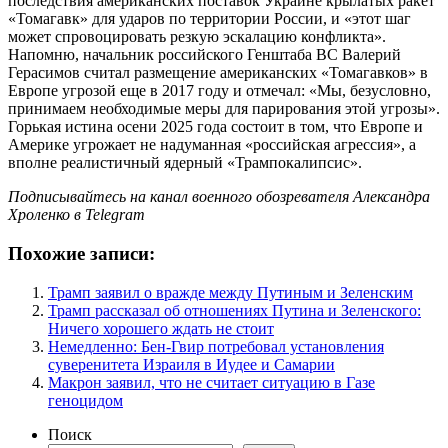
последствия американских поставок Украине крылатых ракет
«Томагавк» для ударов по территории России, и «этот шаг
может спровоцировать резкую эскалацию конфликта».
Напомню, начальник российского Генштаба ВС Валерий
Герасимов считал размещение американских «Томагавков» в
Европе угрозой еще в 2017 году и отмечал: «Мы, безусловно,
принимаем необходимые меры для парирования этой угрозы».
Горькая истина осени 2025 года состоит в том, что Европе и
Америке угрожает не надуманная «российская агрессия», а
вполне реалистичный ядерный «Трампокалипсис».
Подписывайтесь на канал военного обозревателя Александра
Хроленко в Telegram
Похожие записи:
Трамп заявил о вражде между Путиным и Зеленским
Трамп рассказал об отношениях Путина и Зеленского:
Ничего хорошего ждать не стоит
Немедленно: Бен-Гвир потребовал установления
суверенитета Израиля в Иудее и Самарии
Макрон заявил, что не считает ситуацию в Газе
геноцидом
Поиск