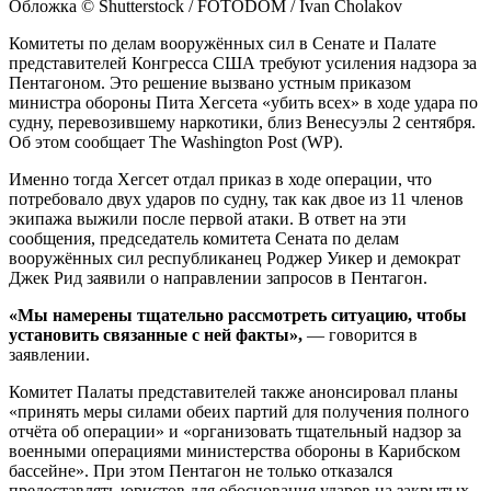
Обложка © Shutterstock / FOTODOM / Ivan Cholakov
Комитеты по делам вооружённых сил в Сенате и Палате
представителей Конгресса США требуют усиления надзора за
Пентагоном. Это решение вызвано устным приказом
министра обороны Пита Хегсета «убить всех» в ходе удара по
судну, перевозившему наркотики, близ Венесуэлы 2 сентября.
Об этом сообщает The Washington Post (WP).
Именно тогда Хегсет отдал приказ в ходе операции, что
потребовало двух ударов по судну, так как двое из 11 членов
экипажа выжили после первой атаки. В ответ на эти
сообщения, председатель комитета Сената по делам
вооружённых сил республиканец Роджер Уикер и демократ
Джек Рид заявили о направлении запросов в Пентагон.
«Мы намерены тщательно рассмотреть ситуацию, чтобы
установить связанные с ней факты»,
— говорится в
заявлении.
Комитет Палаты представителей также анонсировал планы
«принять меры силами обеих партий для получения полного
отчёта об операции» и «организовать тщательный надзор за
военными операциями министерства обороны в Карибском
бассейне». При этом Пентагон не только отказался
предоставлять юристов для обоснования ударов на закрытых