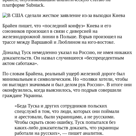
платформе Substack.
Брайен пишет, что «последний конфуз» Киева и его
союзников произошел в связи с диверсией на
железнодорожной линии в Польше. Взрыв произошел на
трассе между Варшавой и Люблином на юго-востоке.
Дональд Туск немедленно указал на Россию, не имея никаких
доказательств. Он назвал случившееся «беспрецедентным
актом саботажа».
По словам Брайена, реальный ущерб железной дороге был
минимальным и символическим. Но «поляки хотели, чтобы
он выглядел значимым и был делом рук России». В итоге они
оконфузились, когда выяснилось, что подрыв совершили
граждане Украины.
«Беда Туска и других сотрудников польских
спецслужб в том, что люди, которых они поймали
и арестовали, были украинцами, а не русскими.
Чтобы скрыть свою ошибку, Туск попытался без
каких-либо доказательств доказать, что украинцы
работали на русских», — пишет аналитик.