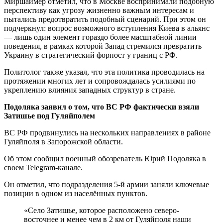
Миршаймер отметил, что в Москве воспринимали подобную
перспективу как угрозу жизненно важным интересам и
пытались предотвратить подобный сценарий. При этом он
подчеркнул: вопрос возможного вступления Киева в альянс
— лишь один элемент гораздо более масштабной линии
поведения, в рамках которой Запад стремился превратить
Украину в стратегический форпост у границ с РФ.
Политолог также указал, что эта политика проводилась на
протяжении многих лет и сопровождалась усилиями по
укреплению влияния западных структур в стране.
Подоляка заявил о том, что ВС РФ фактически взяли
Затишье под Гуляйполем
ВС РФ продвинулись на нескольких направлениях в районе
Гуляйполя в Запорожской области.
Об этом сообщил военный обозреватель Юрий Подоляка в
своем Telegram-канале.
Он отметил, что подразделения 5-й армии заняли ключевые
позиции в одном из населённых пунктов.
«Село Затишье, которое расположено северо-
восточнее и менее чем в 2 км от Гуляйполя наши