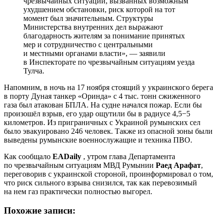
чрезвычайных ситуаций, вызванных возможным
ухудшением обстановки, риск которой на тот
момент был значительным. Структуры
Министерства внутренних дел выражают
благодарность жителям за понимание принятых
мер и сотрудничество с центральными
и местными органами власти», — заявили
в Инспекторате по чрезвычайным ситуациям уезда
Тулча.
Напомним, в ночь на 17 ноября стоящий у украинского берега
в порту Дуная танкер «Оринда» с 4 тыс. тонн сжиженного
газа был атакован БПЛА. На судне начался пожар. Если бы
произошёл взрыв, его удар ощутили бы в радиусе 4,5−5
километров. Из приграничных с Украиной румынских сел
было эвакуировано 246 человек. Также из опасной зоны были
выведены румынские военнослужащие и техника ПВО.
Как сообщало
EADaily
, утром глава Департамента
по чрезвычайным ситуациям МВД Румынии
Раед Арафат
,
переговорив с украинской стороной, проинформировал о том,
что риск сильного взрыва снизился, так как перевозимый
на нем газ практически полностью выгорел.
Похожие записи: