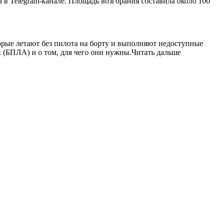
 в Telegram-канале. Площадь возгорания составила около 100
орые летают без пилота на борту и выполняют недоступные
х (БПЛА) и о том, для чего они нужны.Читать дальше