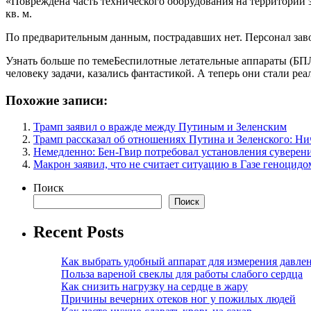
«Повреждена часть технического оборудования на территории з
кв. м.
По предварительным данным, пострадавших нет. Персонал заво
Узнать больше по темеБеспилотные летательные аппараты (БПЛ
человеку задачи, казались фантастикой. А теперь они стали ре
Похожие записи:
Трамп заявил о вражде между Путиным и Зеленским
Трамп рассказал об отношениях Путина и Зеленского: Ни
Немедленно: Бен-Гвир потребовал установления суверен
Макрон заявил, что не считает ситуацию в Газе геноцидо
Поиск
Поиск
Recent Posts
Как выбрать удобный аппарат для измерения давле
Польза вареной свеклы для работы слабого сердца
Как снизить нагрузку на сердце в жару
Причины вечерних отеков ног у пожилых людей