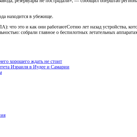
авода, резервуары не пострадали», — сообщил оперштаб региона
да находится в убежище.
А): что это и как они работаютСотню лет назад устройства, кот
альностью: собрали главное о беспилотных летательных аппарата
чего хорошего ждать не стоит
итета Израиля в Иудее и Самарии
м
ния