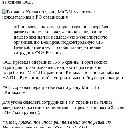
выяснила ФСБ.
«При выходе на командира воздушного корабля
разведка использовала уже попадавшую в поле
нашего зрения так называемую журналистскую
организацию Bellingcat, подконтрольную CIS
Великобритании», — сообщил оперативный
сотрудник ФСБ России.
ФСБ пресекла операцию ГУР Украины и британских
кураторов, планировавших направить российский
истребитель МиГ-31 с ракетой «Кинжал» в район авиабазы
НАТО в Румынии, чтобы устроить масштабную провокацию.
ФСБ сорвала операцию Киева по угону МиГ-31 с
«Кинжалом»
Для угона самолёта сотрудники ГУР Украины пытались
завербовать российских лётчиков — предлагали им по $3 млн
(243,7 млн рублей).
* СМИ, признанное иностранным агентом по решению
Министерства юстиции РФ
от 08.10.2021.