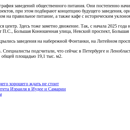
ография заведений общественного питания. Они постепенно начи
оектов, при этом подбирают концепцию будущего заведения, ори
ом на правильное питание, а также кафе с историческим уклоно
 центр. Здесь тоже заметно движение. Так, с начала 2025 года 
т П.С., Большая Конюшенная улица, Невский проспект, Большая
ткрылись заведения на набережной Фонтанки, на Литейном просп
 Специалисты подсчитали, что сейчас в Петербурге и Ленобласт
 общей площадью 19,1 тыс. м2.
чего хорошего ждать не стоит
итета Израиля в Иудее и Самарии
м