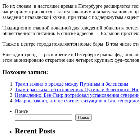
По их словам, в настоящее время в Петербурге расширяется ге
чаще присматриваются к таким локациям для запуска новых пр
заведения итальянской кухни, при этом с подчеркнутым акцент
Традиционно главной локацией для заведений общепита остается
общественного питания. В списке адресов — Большой проспек
Также в центре города появляются новые бары. В том числе о
Еще один тренд — расширение в Петербурге рынка фуд–холлов.
этом анонсировано открытие еще четырех крупных фуд–холлов
Похожие записи:
Трамп заявил о вражде между Путиным и Зеленским
Трамп рассказал об отношениях Путина и Зеленского: Ни
Немедленно: Бен-Гвир потребовал установления суверен
Макрон заявил, что не считает ситуацию в Газе геноцидо
Поиск
Поиск
Recent Posts