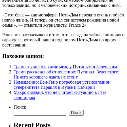
венчанием за 30 лет и, по сути, символом обновления не
только здания, но и человеческих историй, связанных с ним.
«Этот брак — как метафора: Нотр-Дам пережил огонь и обрёл
новую жизнь. И теперь он стал свидетелем рождения новой
семьи», — отметили журналисты France 24.
Ранее мы рассказывали о том, что разгадана тайна свинцового
саркофага, который нашли под полом Нотр-Дама во время
реставрации.
Похожие записи:
Трамп заявил о вражде между Путиным и Зеленским
Трамп рассказал об отношениях Путина и Зеленского:
Ничего хорошего ждать не стоит
Немедленно: Бен-Гвир потребовал установления
суверенитета Израиля в Иудее и Самарии
Макрон заявил, что не считает ситуацию в Газе
геноцидом
Поиск
Поиск
Recent Posts