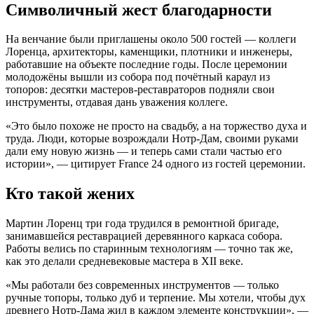
Символичный жест благодарности
На венчание были приглашены около 500 гостей — коллеги
Лоренца, архитекторы, каменщики, плотники и инженеры,
работавшие на объекте последние годы. После церемонии
молодожёны вышли из собора под почётный караул из
топоров: десятки мастеров-реставраторов подняли свои
инструменты, отдавая дань уважения коллеге.
«Это было похоже не просто на свадьбу, а на торжество духа и
труда. Люди, которые возрождали Нотр-Дам, своими руками
дали ему новую жизнь — и теперь сами стали частью его
истории», — цитирует France 24 одного из гостей церемонии.
Кто такой жених
Мартин Лоренц три года трудился в ремонтной бригаде,
занимавшейся реставрацией деревянного каркаса собора.
Работы велись по старинным технологиям — точно так же,
как это делали средневековые мастера в XII веке.
«Мы работали без современных инструментов — только
ручные топоры, только дуб и терпение. Мы хотели, чтобы дух
древнего Нотр-Дама жил в каждом элементе конструкции», —