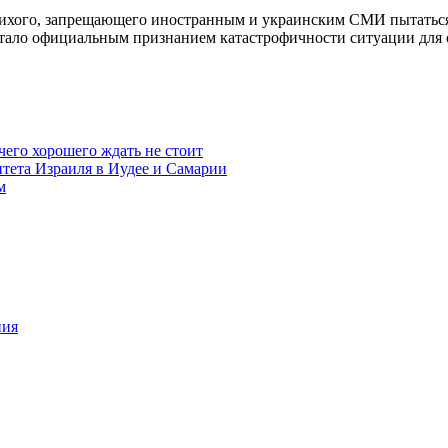
ихого, запрещающего иностранным и украинским СМИ пытаться 
тало официальным признанием катастрофичности ситуации для 
чего хорошего ждать не стоит
итета Израиля в Иудее и Самарии
м
ния