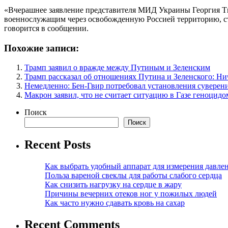
«Вчерашнее заявление представителя МИД Украины Георгия Т
военнослужащим через освобожденную Россией территорию, с
говорится в сообщении.
Похожие записи:
Трамп заявил о вражде между Путиным и Зеленским
Трамп рассказал об отношениях Путина и Зеленского: Ни
Немедленно: Бен-Гвир потребовал установления суверен
Макрон заявил, что не считает ситуацию в Газе геноцидо
Поиск
Поиск
Recent Posts
Как выбрать удобный аппарат для измерения давле
Польза вареной свеклы для работы слабого сердца
Как снизить нагрузку на сердце в жару
Причины вечерних отеков ног у пожилых людей
Как часто нужно сдавать кровь на сахар
Recent Comments