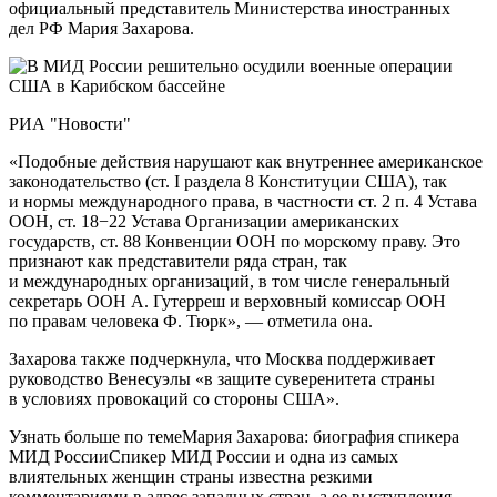
официальный представитель Министерства иностранных
дел РФ Мария Захарова.
РИА "Новости"
«Подобные действия нарушают как внутреннее американское
законодательство (ст. I раздела 8 Конституции США), так
и нормы международного права, в частности ст. 2 п. 4 Устава
ООН, ст. 18−22 Устава Организации американских
государств, ст. 88 Конвенции ООН по морскому праву. Это
признают как представители ряда стран, так
и международных организаций, в том числе генеральный
секретарь ООН А. Гутерреш и верховный комиссар ООН
по правам человека Ф. Тюрк», — отметила она.
Захарова также подчеркнула, что Москва поддерживает
руководство Венесуэлы «в защите суверенитета страны
в условиях провокаций со стороны США».
Узнать больше по темеМария Захарова: биография спикера
МИД РоссииСпикер МИД России и одна из самых
влиятельных женщин страны известна резкими
комментариями в адрес западных стран, а ее выступления