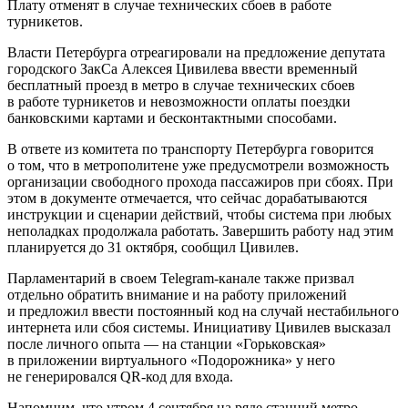
Плату отменят в случае технических сбоев в работе
турникетов.
Власти Петербурга отреагировали на предложение депутата
городского ЗакСа Алексея Цивилева ввести временный
бесплатный проезд в метро в случае технических сбоев
в работе турникетов и невозможности оплаты поездки
банковскими картами и бесконтактными способами.
В ответе из комитета по транспорту Петербурга говорится
о том, что в метрополитене уже предусмотрели возможность
организации свободного прохода пассажиров при сбоях. При
этом в документе отмечается, что сейчас дорабатываются
инструкции и сценарии действий, чтобы система при любых
неполадках продолжала работать. Завершить работу над этим
планируется до 31 октября, сообщил Цивилев.
Парламентарий в своем Telegram-канале также призвал
отдельно обратить внимание и на работу приложений
и предложил ввести постоянный код на случай нестабильного
интернета или сбоя системы. Инициативу Цивилев высказал
после личного опыта — на станции «Горьковская»
в приложении виртуального «Подорожника» у него
не генерировался QR-код для входа.
Напомним, что утром 4 сентября на ряде станций метро