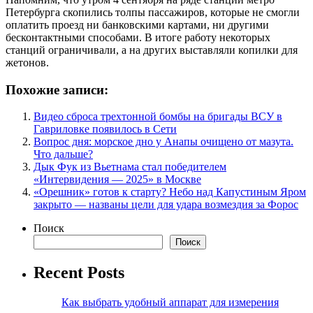
Петербурга скопились толпы пассажиров, которые не смогли
оплатить проезд ни банковскими картами, ни другими
бесконтактными способами. В итоге работу некоторых
станций ограничивали, а на других выставляли копилки для
жетонов.
Похожие записи:
Видео сброса трехтонной бомбы на бригады ВСУ в
Гавриловке появилось в Сети
Вопрос дня: морское дно у Анапы очищено от мазута.
Что дальше?
Дык Фук из Вьетнама стал победителем
«Интервидения — 2025» в Москве
«Орешник» готов к старту? Небо над Капустиным Яром
закрыто — названы цели для удара возмездия за Форос
Поиск
Поиск
Recent Posts
Как выбрать удобный аппарат для измерения