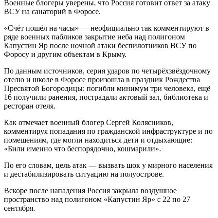
Военные блогеры уверены, что Россия готовит ответ за атаку
ВСУ на санаторий в Форосе.
«Счёт пошёл на часы» — неофициально так комментируют в
ряде военных пабликов закрытие неба над полигоном
Капустин Яр после ночной атаки беспилотников ВСУ по
Форосу и другим объектам в Крыму.
По данным источников, серия ударов по четырёхзвёздочному
отелю и школе в Форосе произошла в праздник Рождества
Пресвятой Богородицы: погибли минимум три человека, ещё
16 получили ранения, пострадали актовый зал, библиотека и
ресторан отеля.
Как отмечает военный блогер Сергей Колясников,
комментируя попадания по гражданской инфраструктуре и по
помещениям, где могли находиться дети и отдыхающие:
«Били именно что беспорядочно, кошмарили».
По его словам, цель атак — вызвать шок у мирного населения
и дестабилизировать ситуацию на полуострове.
Вскоре после нападения Россия закрыла воздушное
пространство над полигоном «Капустин Яр» с 22 по 27
сентября.