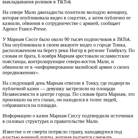
На севере Мали джихадисты похитили молодую женщину,
которая опубликовала видео в соцсетях, а затем публично ее
казнили, обвинив в сотрудничестве с армией, сообщает
Agence France-Presse.
У Мариам Сиссе было около 90 тысяч подписчиков в
TikTok
.
Она опубликовала в своем аккаунте видео о городе Тонка,
расположенном на берегу реки Нигер в регионе Тимбукту. По
словам ее брата, 6 ноября Мариам арестовали исламистские
повстанцы, контролирующие северо-восток Мали, и
обвинили ее в «информировании малийской армии о своих
передвижениях».
На следующий день Мариам отвезли в Тонку, где подвергли
публичной казни — девушку застрелили на площади
Независимости в центре города. По словам брата Мариам, это
произошло на его глазах, он находился в толпе людей,
собравшихся на площади.
Информацию о казни Мариам Сиссу подтвердили источники
в силовых структурах и правительстве Мали.
Известие о ее смерти потрясло страну, находящуюся под
властью военной хунты, которая пытается сдержать