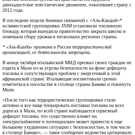
джихадистское повстанческое движение, охватившее страну с
2012 года.
В последние недели боевики связанной с «Аль-Каидой»*
исламистской группировки
JNIM
установили топливную
блокаду, которая вынудила правительство закрыть школы и
помешала сбору урожая в нескольких регионах страны.
* «Аль-Каида» признана в России террористической
организацией, ее деятельность запрещена.
В конце октября итальянский МИД призвал своих граждан не
ездить в Мали из-за угрозы безопасности на фоне дефицита
топлива и сопутствующих проблем с энергетикой в этой
африканской стране. Итальянцам посоветовали срочно
отметиться в посольстве в столице страны Бамако и покинуть
Мали.
«После того как террористические группировки стали
активно и все чаще блокировать поставки топлива на всех
дорогах в Мали, по всей стране наблюдается серьезный
дефицит топлива, что существенно влияет на
электроснабжение и потенциально может привести к еще
большему ухудшению ситуации с безопасностью, в том числе
в столице Бамако», — такое сообщение ведомства цитировало