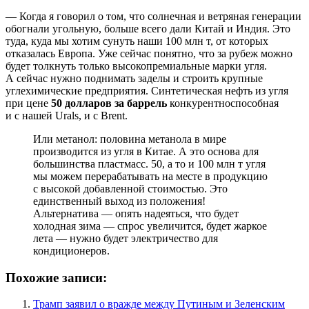
— Когда я говорил о том, что солнечная и ветряная генерации
обогнали угольную, больше всего дали Китай и Индия. Это
туда, куда мы хотим сунуть наши 100 млн т, от которых
отказалась Европа. Уже сейчас понятно, что за рубеж можно
будет толкнуть только высокопремиальные марки угля.
А сейчас нужно поднимать заделы и строить крупные
углехимические предприятия. Синтетическая нефть из угля
при цене
50 долларов за баррель
конкурентноспособная
и с нашей Urals, и с Brent.
Или метанол: половина метанола в мире
производится из угля в Китае. А это основа для
большинства пластмасс. 50, а то и 100 млн т угля
мы можем перерабатывать на месте в продукцию
с высокой добавленной стоимостью. Это
единственный выход из положения!
Альтернатива — опять надеяться, что будет
холодная зима — спрос увеличится, будет жаркое
лета — нужно будет электричество для
кондиционеров.
Похожие записи:
Трамп заявил о вражде между Путиным и Зеленским