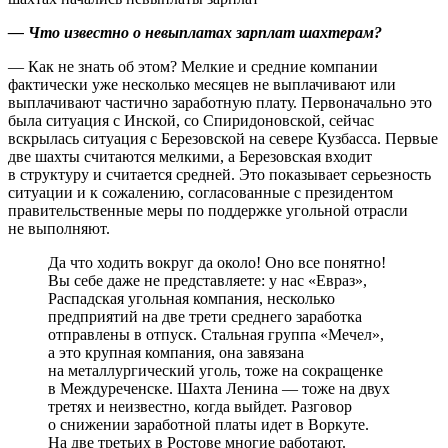
— Что известно о невыплатах зарплат шахтерам?
— Как не знать об этом? Мелкие и средние компании
фактически уже несколько месяцев не выплачивают или
выплачивают частично заработную плату. Первоначально это
была ситуация с Инской, со Спиридоновской, сейчас
вскрылась ситуация с Березовской на севере Кузбасса. Первые
две шахты считаются мелкими, а Березовская входит
в структуру и считается средней. Это показывает серьезность
ситуации и к сожалению, согласованные с президентом
правительственные меры по поддержке угольной отрасли
не выполняют.
Да что ходить вокруг да около! Оно все понятно!
Вы себе даже не представляете: у нас «Евраз»,
Распадская угольная компания, несколько
предприятий на две трети среднего заработка
отправлены в отпуск. Стальная группа «Мечел»,
а это крупная компания, она завязана
на металлургический уголь, тоже на сокращенке
в Междуреченске. Шахта Ленина — тоже на двух
третях и неизвестно, когда выйдет. Разговор
о снижении заработной платы идет в Воркуте.
На две третьих в Ростове многие работают.