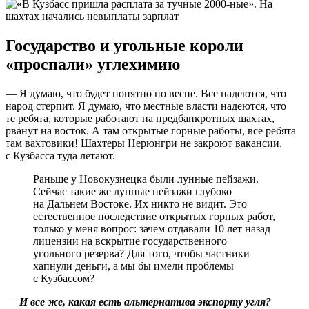
Государство и угольные короли
«проспали» углехимию
— Я думаю, что будет понятно по весне. Все надеются, что
народ стерпит. Я думаю, что местные власти надеются, что
те ребята, которые работают на предбанкротных шахтах,
рванут на восток. А там открытые горные работы, все ребята
там вахтовики! Шахтеры Нерюнгри не закроют вакансии,
с Кузбасса туда летают.
Раньше у Новокузнецка были лунные пейзажи.
Сейчас такие же лунные пейзажи глубоко
на Дальнем Востоке. Их никто не видит. Это
естественное последствие открытых горных работ,
только у меня вопрос: зачем отдавали 10 лет назад
лицензии на вскрытие государственного
угольного резерва? Для того, чтобы частники
хапнули деньги, а мы бы имели проблемы
с Кузбассом?
—
И все же, какая есть альтернатива экспорту угля?