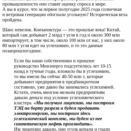
промышленности они ставят оценку спроса в мире.
А вы в курсе, что за первое полугодие 2025 года солнечная
и ветровая генерации обогнали угольную? Историческая веха
пройдена.
Шанс невелик. Конъюнктура — это прошлые века! Китай,
который сам добывает 2 млрд т угля в год и около 300 млн
импортирует, в том числе, около 100 млн от нас, у них около
80 млн т угля идет на углехимию, и то это данные
позапрошлогодние.
Если бы наши собственники и прошлое
руководство Минэнерго подсуетились лет 10-15
назад в тучные годы, вложило бы в углехимию,
то мы имели бы сейчас 40-50 млн т, которые
добывают предприятия в предбанкротном
состоянии, уже давно бы занимались углехимией.
Кстати, очень многим мелким предприятиям
давали деньги под условие углехимического
кластера.
«Мы получим лицензию, мы построим
ТЭЦ на борту разреза и будем продавать
электроэнергию, мы построим здесь
углехимический комплекс, мы будем из нее
синтетическую нефть производить».
Им лицензии давали, они уголь копали и гнали