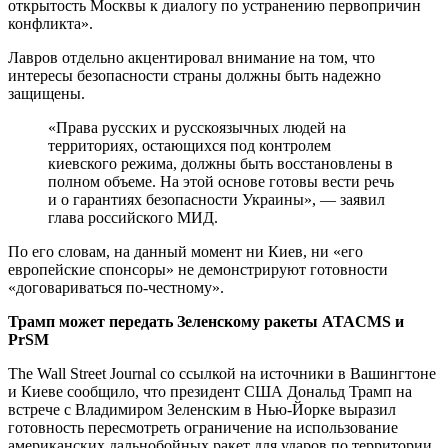
открытость Москвы к диалогу по устранению первопричин
конфликта».
Лавров отдельно акцентировал внимание на том, что
интересы безопасности страны должны быть надежно
защищены.
«Права русских и русскоязычных людей на
территориях, остающихся под контролем
киевского режима, должны быть восстановлены в
полном объеме. На этой основе готовы вести речь
и о гарантиях безопасности Украины», — заявил
глава российского МИД.
По его словам, на данный момент ни Киев, ни «его
европейские спонсоры» не демонстрируют готовности
«договариваться по-честному».
Трамп может передать Зеленскому ракеты ATACMS и
PrSM
The Wall Street Journal со ссылкой на источники в Вашингтоне
и Киеве сообщило, что президент США Дональд Трамп на
встрече с Владимиром Зеленским в Нью-Йорке выразил
готовность пересмотреть ограничение на использование
американских дальнобойных ракет для ударов по территории