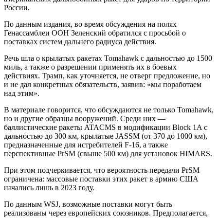
России.
По данным издания, во время обсуждения на полях
Генассамблеи ООН Зеленский обратился с просьбой о
поставках систем дальнего радиуса действия.
Речь шла о крылатых ракетах Tomahawk с дальностью до 1500
миль, а также о разрешении применять их в боевых
действиях. Трамп, как уточняется, не отверг предложение, но
и не дал конкретных обязательств, заявив: «мы поработаем
над этим».
В материале говорится, что обсуждаются не только Tomahawk,
но и другие образцы вооружений. Среди них —
баллистические ракеты ATACMS в модификации Block 1A с
дальностью до 300 км, крылатые JASSM (от 370 до 1000 км),
предназначенные для истребителей F-16, а также
перспективные PrSM (свыше 500 км) для установок HIMARS.
При этом подчеркивается, что вероятность передачи PrSM
ограничена: массовые поставки этих ракет в армию США
начались лишь в 2023 году.
По данным WSJ, возможные поставки могут быть
реализованы через европейских союзников. Предполагается,